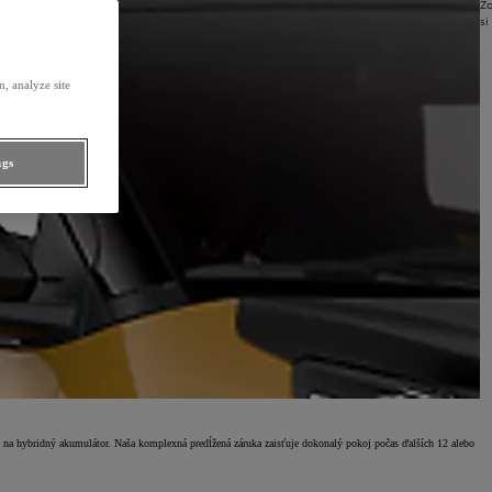
Zo
si
, analyze site
ngs
u na hybridný akumulátor. Naša komplexná predĺžená záruka zaisťuje dokonalý pokoj počas ďalších 12 alebo