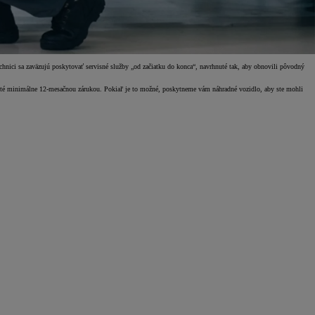
chnici sa zaväzujú poskytovať servisné služby „od začiatku do konca“, navrhnuté tak, aby obnovili pôvodný
ryté minimálne 12-mesačnou zárukou. Pokiaľ je to možné, poskytneme vám náhradné vozidlo, aby ste mohli