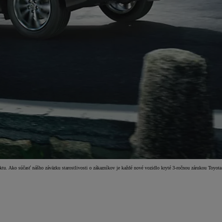
ktu. Ako súčasť nášho záväzku starostlivosti o zákazníkov je každé nové vozidlo kryté 3-ročnou zárukou Toyota