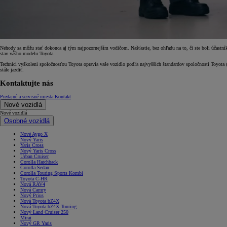
Nehody sa môžu stať dokonca aj tým najpozornejším vodičom. Našťastie, bez ohľadu na to, či ste boli účastní
stav vášho modelu Toyota.
Technici vyškolení spoločnosťou Toyota opravia vaše vozidlo podľa najvyšších štandardov spoločnosti Toyota
stále jazdiť.
Kontaktujte nás
Predajné a servisné miesta
Kontakt
Nové vozidlá
Nové vozidlá
Osobné vozidlá
Nové Aygo X
Nový Yaris
Yaris Cross
Nový Yaris Cross
Urban Cruiser
Corolla Hatchback
Corolla Sedan
Corolla Touring Sports Kombi
Toyota C-HR
Nová RAV4
Nová Camry
Nový Prius
Nová Toyota bZ4X
Nová Toyota bZ4X Touring
Nový Land Cruiser 250
Mirai
Nový GR Yaris