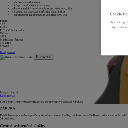
+
Zatmavené zadné okná
+
Adaptívne diaľkové svetlomety
+
Panoramatický monitor zobrazujúci okolie vozidla
+
Systém pre sledovanie mŕtvého uhla (BSM)
Cookie Pol
+
Upozornenie na dopravu za vozidlom (RCTA)
Pohon
By clicking “
4X2
usage, and ass
Motor
FCEV (174 k) vodík
Výkon
182 k
Maximálna rýchlosť
175 km/h
Sedadlá
5 s.
Konfigurovať
Porovnať
Modrá – žiarivá
Konfigurovať
POST https://dxp-webcarconfig.toyota-europe.com/v1/compare-v2/sk/sk
ZÁRUKA
Každá Toyota je vyrobená podľa výnimočných úrovní kvality, odolnosti a spoľahlivosti. Aby ste si mohli užiť
24 mesiacov.
Cestné asistenčné služby