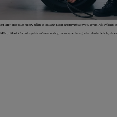
kom veľkej alebo malej nehody, môžete sa spoľahnúť na sieť autorizovaných servisov Toyota. Naši vyškolení te
 (NCAP, BSI atď.). Ak budete potrebovať náhradné diely, namontujeme iba originálne náhradné diely Toyota k