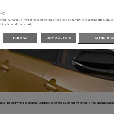
icy
Accept All Cookies”, you agree to the storing of cookies on your device to enhance site navigation
ist in our marketing efforts.
Reject All
Accept All Cookies
Cookies Setti
 pokoj, pre všetky vozidlá ponúkame štandardnú 3-ročnú záruku a pre naše hybridy až 10-ročnú predĺženú záruk