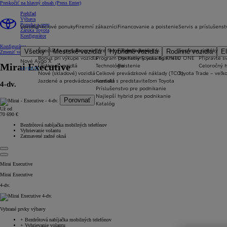
Preskočiť na hlavný obsah
(Press Enter)
Prehľad
Výbava
Ponuka a ceny
Vozidlá
Akciové ponuky
Firemní zákazníci
Financovanie a poistenie
Servis a príslušenst
Záruka Toyota
Konfigurátor
Konfigurátor
Špeciálna ponuka
Program pre firmy Toyota Business
Financovanie
Sezónne ponuky
Všetky
Mestské vozidlá
Hybridné vozidlá
Rodinné vozidlá
El
Zmeniť verziu
Bonus pri výkupe vozidla
Program pre firmy Toyota Business
Operatívny leasing KINTO ONE
Připravte sv
Nové Aygo X
Úžitkové vozidlá
Technológie
Poistenie
Celoročný 
Mirai
Executive
HYBRID
Nové (skladové) vozidlá
Celkové prevádzkové náklady (TCO)
Toyota Trade – veľ
Jazdené a predvádzacie vozidlá
Kontakt s predstaviteľom Toyota
4-dv.
Príslušenstvo pre podnikanie
Najlepší hybrid pre podnikanie
Porovnať
Katalóg
Už od
70 690 €
Bezdrôtová nabíjačka mobilných telefónov
Vyhrievanie volantu
Zatmavené zadné okná
Mirai Executive
Mirai Executive
4-dv.
Vybrané prvky výbavy
+
Bezdrôtová nabíjačka mobilných telefónov
+
Vyhrievanie volantu