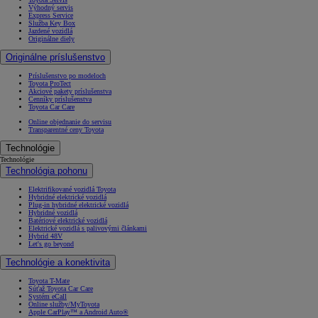
Výhodný servis
Express Service
Služba Key Box
Jazdené vozidlá
Originálne diely
Originálne príslušenstvo
Príslušenstvo po modeloch
Toyota ProTect
Akciové pakety príslušenstva
Cenníky príslušenstva
Toyota Car Care
Od
22 390 €
s DPH
Online objednanie do servisu
Transparentné ceny Toyota
vr. zvýhodnenia
1 300 €
Technológie
a bonusu za výkup
800 €
Technológie
Technológia pohonu
Corolla Sedan
Elektrifikované vozidlá Toyota
AJ HYBRID
Hybridné elektrické vozidlá
Plug-in hybridné elektrické vozidlá
Hybridné vozidlá
Batériové elektrické vozidlá
Elektrické vozidlá s palivovými článkami
Hybrid 48V
Let's go beyond
Technológie a konektivita
Toyota T-Mate
Súťaž Toyota Car Care
Systém eCall
Online služby/MyToyota
Apple CarPlay™ a Android Auto®