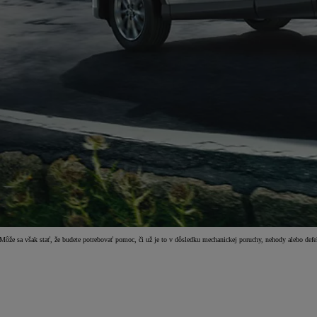
Môže sa však stať, že budete potrebovať pomoc, či už je to v dôsledku mechanickej poruchy, nehody alebo defe