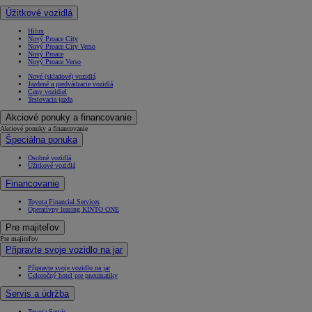
Úžitkové vozidlá
Hilux
Nový Proace City
Nový Proace City Verso
Nový Proace
Nový Proace Verso
Nové (skladové) vozidlá
Jazdené a predvádzacie vozidlá
Ceny vozidiel
Testovacia jazda
Akciové ponuky a financovanie
Akciové ponuky a financovanie
Špeciálna ponuka
Osobné vozidlá
Úžitkové vozidlá
Financovanie
Toyota Financial Services
Operatívny leasing KINTO ONE
Pre majiteľov
Pre majiteľov
Připravte svoje vozidlo na jar
Připravte svoje vozidlo na jar
Celoročný hotel pre pneumatiky
Servis a údržba
Toyota Servis