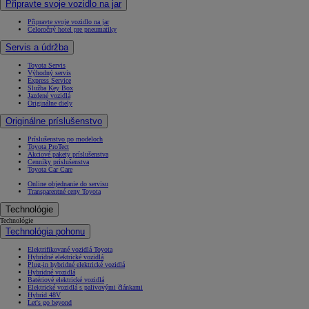
Připravte svoje vozidlo na jar
Připravte svoje vozidlo na jar
Celoročný hotel pre pneumatiky
Servis a údržba
Toyota Servis
Výhodný servis
Express Service
Služba Key Box
Jazdené vozidlá
Originálne diely
Originálne príslušenstvo
Príslušenstvo po modeloch
Toyota ProTect
Akciové pakety príslušenstva
Cenníky príslušenstva
Toyota Car Care
Online objednanie do servisu
Transparentné ceny Toyota
Technológie
Technológie
Technológia pohonu
Elektrifikované vozidlá Toyota
Hybridné elektrické vozidlá
Plug-in hybridné elektrické vozidlá
Hybridné vozidlá
Batériové elektrické vozidlá
Elektrické vozidlá s palivovými článkami
Hybrid 48V
Let's go beyond