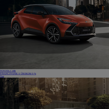
TOYOTA C‑HR
FINANCOVANIE S ÚROKOM 0 %
Viac