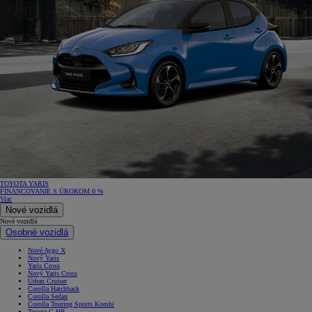
TOYOTA YARIS
FINANCOVANIE S ÚROKOM 0 %
Viac
Nové vozidlá
Nové vozidlá
Osobné vozidlá
Nové Aygo X
Nový Yaris
Yaris Cross
Nový Yaris Cross
Urban Cruiser
Corolla Hatchback
Corolla Sedan
Corolla Touring Sports Kombi
Toyota C-HR