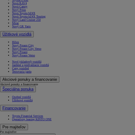
Nová RAV4
Nová Camry
Nový Prius
Nová Toyota bZ4X
Nová Toyota bZ4X Touring
Nový Land Cruiser 250
Mirai
Nový GR Yaris
Úžitkové vozidlá
Hilux
Nový Proace City
Nový Proace City Verso
Nový Proace
Nový Proace Verso
Nové (skladové) vozidlá
Jazdené a predvádzacie vozidlá
Ceny vozidiel
Testovacia jazda
Akciové ponuky a financovanie
Akciové ponuky a financovanie
Špeciálna ponuka
Osobné vozidlá
Úžitkové vozidlá
Financovanie
Toyota Financial Services
Operatívny leasing KINTO ONE
Pre majiteľov
Pre majiteľov