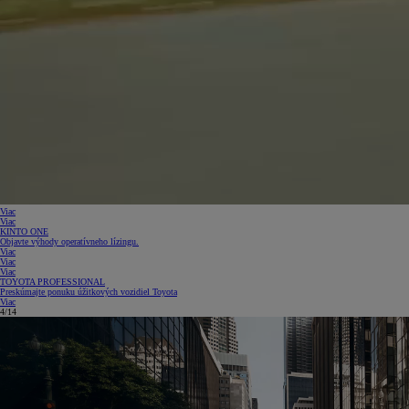
Viac
Viac
KINTO ONE
Objavte výhody operatívneho lízingu.
Viac
Viac
Viac
TOYOTA PROFESSIONAL
Preskúmajte ponuku úžitkových vozidiel Toyota
Viac
5/14