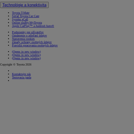
Technológie a konektivita
Toyota T-Mate
Súťaž Toyota Car Care
Systém eCall
Online služby/MyToyota
Apple CarPlay™ a Android Auto®
Podmienky pre užívateľov
Oznámenie o zdieľaní údajov
Nastavenia cookies
Zásady ochrany osobných údajov
Pravidlá spracovania osobných údajov
(Opens in new window)
(Opens in new window)
(Opens in new window)
Copyright © Toyota 2026
Kontaktujte nás
Testovacia jazda