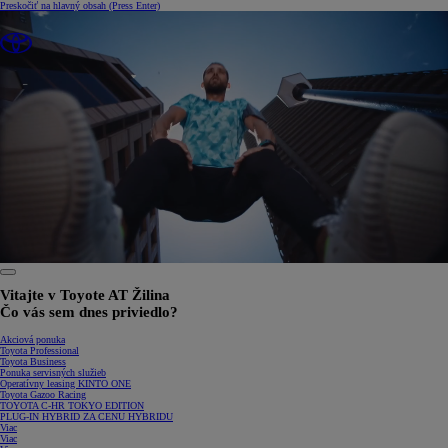
Preskočiť na hlavný obsah
(Press Enter)
0:29 / 1:34
Vitajte v Toyote AT Žilina
Čo vás sem dnes priviedlo?
Akciová ponuka
Toyota Professional
Toyota Business
Ponuka servisných služieb
Operatívny leasing KINTO ONE
Toyota Gazoo Racing
TOYOTA C-HR TOKYO EDITION
PLUG-IN HYBRID ZA CENU HYBRIDU
Viac
Viac