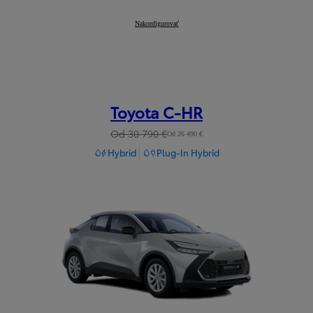
Corolla Touring Sports
Nakonfigurovať
:
Toyota C-HR
Od 30 790 €
Od 26 490 €
Hybrid
Plug-In Hybrid