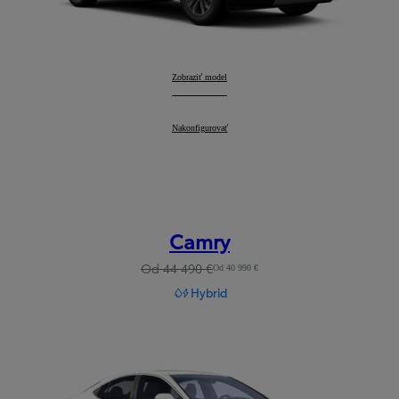
RAV4
Zobraziť model
:
RAV4
Nakonfigurovať
:
Camry
Od 44 490 €
Od 40 990 €
Hybrid