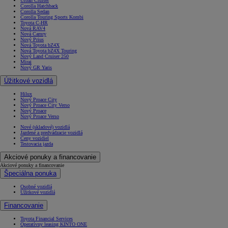
Urban Cruiser
Corolla Hatchback
Corolla Sedan
Corolla Touring Sports Kombi
Toyota C-HR
Nová RAV4
Nová Camry
Nový Prius
Nová Toyota bZ4X
Nová Toyota bZ4X Touring
Nový Land Cruiser 250
Mirai
Nový GR Yaris
Úžitkové vozidlá
Hilux
Nový Proace City
Nový Proace City Verso
Nový Proace
Nový Proace Verso
Nové (skladové) vozidlá
Jazdené a predvádzacie vozidlá
Ceny vozidiel
Testovacia jazda
Akciové ponuky a financovanie
Akciové ponuky a financovanie
Špeciálna ponuka
Osobné vozidlá
Úžitkové vozidlá
Financovanie
Toyota Financial Services
Operatívny leasing KINTO ONE