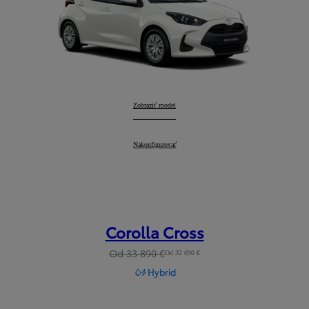
Yaris
Zobraziť model
:
Yaris
Nakonfigurovať
:
Corolla Cross
Od 33 890 €
Od 32 690 €
Hybrid