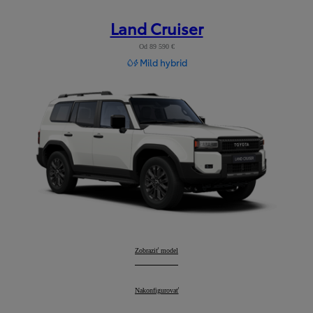
Land Cruiser
Od 89 590 €
Mild hybrid
Land Cruiser
Zobraziť model
:
Land Cruiser
Nakonfigurovať
: