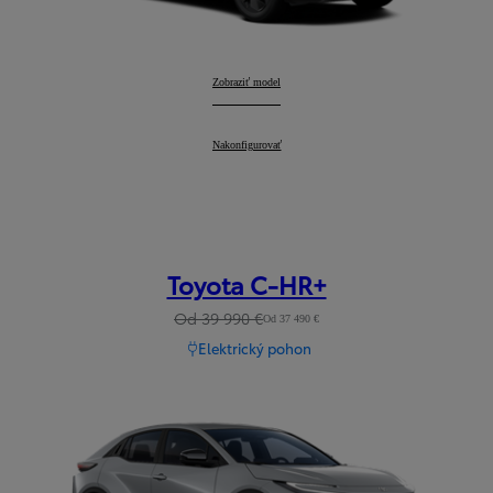
Urban Cruiser
Zobraziť model
:
Urban Cruiser
Nakonfigurovať
:
Toyota C-HR+
Od 39 990 €
Od 37 490 €
Elektrický pohon