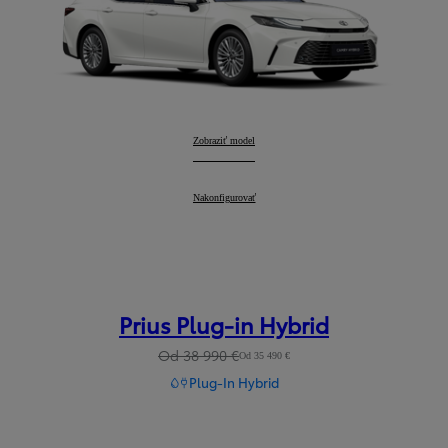
Camry
Zobraziť model
:
Camry
Nakonfigurovať
:
Prius Plug-in Hybrid
Od 38 990 €
Od 35 490 €
Plug-In Hybrid