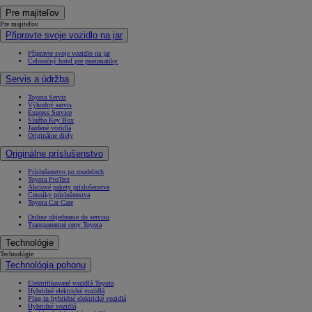
Pre majiteľov
Pre majiteľov
Připravte svoje vozidlo na jar
Připravte svoje vozidlo na jar
Celoročný hotel pre pneumatiky
Servis a údržba
Toyota Servis
Výhodný servis
Express Service
Služba Key Box
Jazdené vozidlá
Originálne diely
Originálne príslušenstvo
Príslušenstvo po modeloch
Toyota ProTect
Akciové pakety príslušenstva
Cenníky príslušenstva
Toyota Car Care
Online objednanie do servisu
Transparentné ceny Toyota
Technológie
Technológie
Technológia pohonu
Elektrifikované vozidlá Toyota
Hybridné elektrické vozidlá
Plug-in hybridné elektrické vozidlá
Hybridné vozidlá