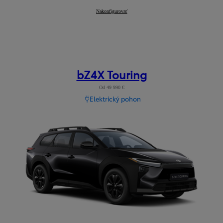
Hilux
Nakonfigurovať
:
bZ4X Touring
Od 49 990 €
Elektrický pohon