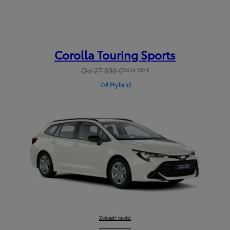
Corolla Touring Sports
Od 27 690 €
Od 24 990 €
Hybrid
Corolla Touring Sports
Zobraziť model
: