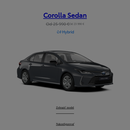
Corolla Sedan
Od 25 990 €
Od 23 990 €
Hybrid
Corolla Sedan
Zobraziť model
:
Corolla Sedan
Nakonfigurovať
: