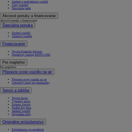
Jazdené a predvádzacie vozidlá
Ceny vozidiel
Testovacia jazda
Akciové ponuky a financovanie
Akciové ponuky a financovanie
Špeciálna ponuka
Osobné vozidlá
Úžitkové vozidlá
Financovanie
Toyota Financial Services
Operatívny leasing KINTO ONE
Pre majiteľov
Pre majiteľov
Připravte svoje vozidlo na jar
Připravte svoje vozidlo na jar
Celoročný hotel pre pneumatiky
Servis a údržba
Toyota Servis
Výhodný servis
Express Service
Služba Key Box
Jazdené vozidlá
Originálne diely
Originálne príslušenstvo
Príslušenstvo po modeloch