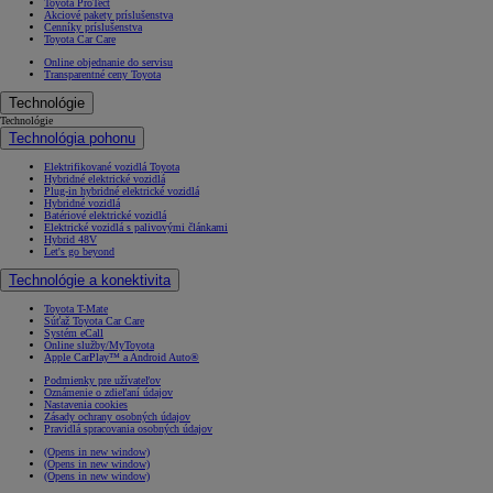
Toyota ProTect
Akciové pakety príslušenstva
Cenníky príslušenstva
Toyota Car Care
Online objednanie do servisu
Transparentné ceny Toyota
Technológie
Technológie
Technológia pohonu
Elektrifikované vozidlá Toyota
Hybridné elektrické vozidlá
Plug-in hybridné elektrické vozidlá
Hybridné vozidlá
Batériové elektrické vozidlá
Elektrické vozidlá s palivovými článkami
Hybrid 48V
Let's go beyond
Technológie a konektivita
Toyota T-Mate
Súťaž Toyota Car Care
Systém eCall
Online služby/MyToyota
Apple CarPlay™ a Android Auto®
Podmienky pre užívateľov
Oznámenie o zdieľaní údajov
Nastavenia cookies
Zásady ochrany osobných údajov
Pravidlá spracovania osobných údajov
(Opens in new window)
(Opens in new window)
(Opens in new window)