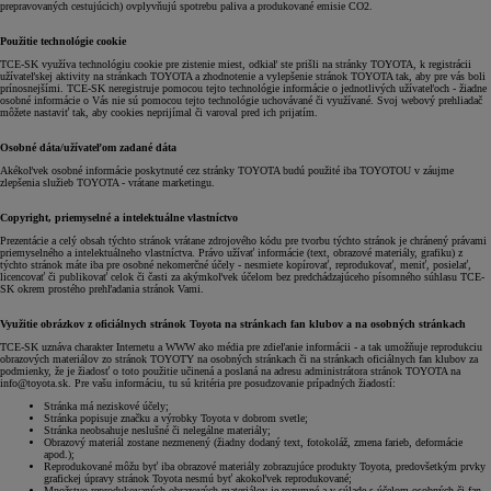
prepravovaných cestujúcich) ovplyvňujú spotrebu paliva a produkované emisie CO2.
Použitie technológie cookie
TCE-SK využíva technológiu cookie pre zistenie miest, odkiaľ ste prišli na stránky TOYOTA, k registrácii
užívateľskej aktivity na stránkach TOYOTA a zhodnotenie a vylepšenie stránok TOYOTA tak, aby pre vás boli
prínosnejšími. TCE-SK neregistruje pomocou tejto technológie informácie o jednotlivých užívateľoch - žiadne
osobné informácie o Vás nie sú pomocou tejto technológie uchovávané či využívané. Svoj webový prehliadač
môžete nastaviť tak, aby cookies neprijímal či varoval pred ich prijatím.
Osobné dáta/užívateľom zadané dáta
Akékoľvek osobné informácie poskytnuté cez stránky TOYOTA budú použité iba TOYOTOU v záujme
zlepšenia služieb TOYOTA - vrátane marketingu.
Copyright, priemyselné a intelektuálne vlastníctvo
Prezentácie a celý obsah týchto stránok vrátane zdrojového kódu pre tvorbu týchto stránok je chránený právami
priemyselného a intelektuálneho vlastníctva. Právo užívať informácie (text, obrazové materiály, grafiku) z
týchto stránok máte iba pre osobné nekomerčné účely - nesmiete kopírovať, reprodukovať, meniť, posielať,
licencovať či publikovať celok či časti za akýmkoľvek účelom bez predchádzajúceho písomného súhlasu TCE-
SK okrem prostého prehľadania stránok Vami.
Využitie obrázkov z oficiálnych stránok Toyota na stránkach fan klubov a na osobných stránkach
TCE-SK uznáva charakter Internetu a WWW ako média pre zdieľanie informácii - a tak umožňuje reprodukciu
obrazových materiálov zo stránok TOYOTY na osobných stránkach či na stránkach oficiálnych fan klubov za
podmienky, že je žiadosť o toto použitie učinená a poslaná na adresu administrátora stránok TOYOTA na
info@toyota.sk. Pre vašu informáciu, tu sú kritéria pre posudzovanie prípadných žiadostí:
Stránka má neziskové účely;
Stránka popisuje značku a výrobky Toyota v dobrom svetle;
Stránka neobsahuje neslušné či nelegálne materiály;
Obrazový materiál zostane nezmenený (žiadny dodaný text, fotokoláž, zmena farieb, deformácie
apod.);
Reprodukované môžu byť iba obrazové materiály zobrazujúce produkty Toyota, predovšetkým prvky
grafickej úpravy stránok Toyota nesmú byť akokoľvek reprodukované;
Množstvo reprodukovaných obrazových materiálov je rozumné a v súlade s účelom osobných či fan