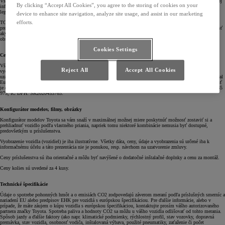
Všetky informácie na týchto stránkach slúžia iba ako orientačné. Tieto stránky nesmú byť používané ako zdroj
By clicking “Accept All Cookies”, you agree to the storing of cookies on your
informácii nahradzujúci autorizovaných predajcov a servisy TOYOTA. Informácie na týchto stránkach nie sú
legálne záväzné a nepredstavujú predajnú ponuku.
device to enhance site navigation, analyze site usage, and assist in our marketing
TCE-SK sa vynasnaží v rámci medzí zaručiť, že informácie na týchto stránkach sú správne a aktuálne, ich
efforts.
presnosť ale nie je zaručená a TCE-SK neprijíma žiadnu zodpovednosť za správnosť, celistvosť či autentickosť
akýchkoľvek informácii uvedených na týchto stránkach. Tieto stránky, všetky informácie a materiály v nich
obsiahnuté sú Vám poskytnuté také, aké sú a bez akejkoľvek záruky - vyslovenej či implikovanej.
Cookies Settings
Ceny produktov TOYOTA
Všetky uvedené cenové údaje sú iba orientačné . Ceny sú uvedené vrátane DPH 20 %. Všetky dáta, údaje a
Reject All
Accept All Cookies
vyobrazenia sú určené iba k informačnému účelu a táto prezentácia nie je ponukou, resp. návrhom na
uzatvorenie zmluvy. Konkrétnu ponuku prosím konzultujte s autorizovaným partnerom Toyota. Toyota Central
Europe - Slovakia s.r.o. si vyhradzuje právo kedykoľvek zmeniť akýkoľvek detail výbavy či cenu. Spoločnosť
je evidovaná v obchodnom registri Okresného súdu Bratislava I, oddiel: Sro, vložka č. 25719/B. IČO: 31 585
973, IČ DPH: SK2020453765.
Konfigurátor modelov, filmy, obrázky
Konfigurátor modelov Toyota sa vám snaží v maximálnej možnej miere poskytnúť možnosť zostaviť si a
prehliadnuť vozidlo podľa vlastného priania, napriek tomu niektoré kombinácie nemusia byť dostupné,
predovšetkým u príslušenstva.
Vyobrazenie vozidla (vozidiel) je iba ilustratívne. Všetky dáta, ceny, údaje a vyobrazenia sú určené iba k
informačnému účelu a táto prezentácia nie je ponukou, resp. návrhom na uzatvorenie zmluvy.
Ceny príslušenstva sú iba orientačné a môžu byť navýšené o dodatočné inštalačné doplnky a cenu za montáž.
Ceny kolies sú uvedené za 4 kusy.
Technické špecifikácie
Údaje o spotrebe pohonných hmôt a o emisiách CO2 zodpovedajú záverom meraní podľa príslušných smerníc a
nariadení EU alebo predpisov EHK pre vozidlá s európskou špecifikáciou. Pre ďalšie informácie, alebo v
prípade, že máte záujem o kúpu vozidla s európskou špecifikáciou, kontaktujte prosím vášho autorizovaného
partnera značky Toyota. Spotreba paliva a hodnoty CO2 sa môžu u vášho vozidla odlišovať od tohto merania.
Spôsob jazdy a ďalšie faktory (ako napr. klimatické podmienky, rýchlostný profil, stav vozovky, dopravná
premávka, stav vozidla, osobnosť vodiča, inštalovaná výbava, použité pneumatiky, zaťaženie či počet