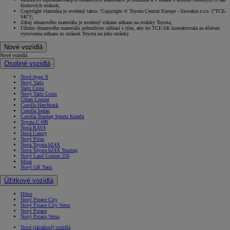
klubových stránok;
Copyright vlastníka je uvedený takto: 'Copyright © Toyota Central Europe - Slovakia s.r.o. ("TCE-
SK")';
Zdroj obrazového materiálu je uvedený vrátane odkazu na stránky Toyota;
Užitím obrazového materiálu jednotlivec súhlasí s tým, aby ho TCE-SK kontaktovala za účelom
vytrovenia odkazu zo stránok Toyota na jeho stránky.
Nové vozidlá
Nové vozidlá
Osobné vozidlá
Nové Aygo X
Nový Yaris
Yaris Cross
Nový Yaris Cross
Urban Cruiser
Corolla Hatchback
Corolla Sedan
Corolla Touring Sports Kombi
Toyota C-HR
Nová RAV4
Nová Camry
Nový Prius
Nová Toyota bZ4X
Nová Toyota bZ4X Touring
Nový Land Cruiser 250
Mirai
Nový GR Yaris
Úžitkové vozidlá
Hilux
Nový Proace City
Nový Proace City Verso
Nový Proace
Nový Proace Verso
Nové (skladové) vozidlá