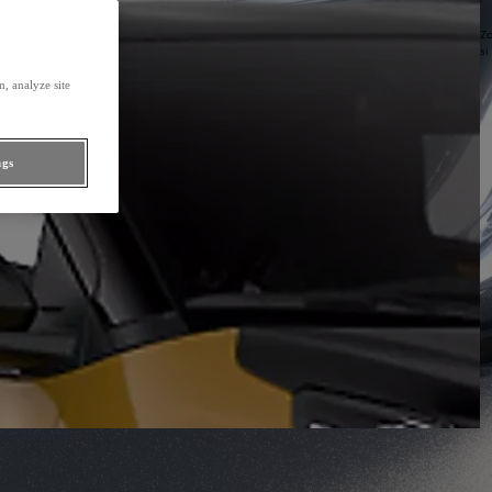
Zo
si
, analyze site
ngs