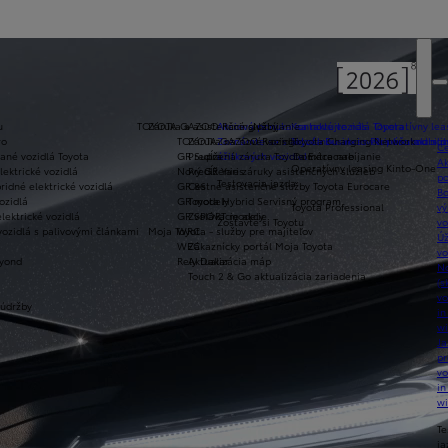
u
TOYOTA GAZOO Racing
Záruka a asistenčné služby
Akciová ponuka na nové vozidlá Toyota
Nabíjanie
Kontaktujte nás
Operatívny le
ro
TOYOTA GAZOO Racing
Záruka na nové vozidlo
Zoznámte sa s aktuálnou akciovou ponukou nov
Toyota Business Plus kontakt s 
Toyota Charging Network
Prináša mobilit
Ce
vané vozidlá Toyota
GR Supra
Predĺžená záruka Toyota Extracare
úžitkových vozidiel
Domáce nabíjanie
Ak
Operatívny leasing Kinto-One
lektrické vozidlá
Nový GR Yaris
Predĺženie záruky asistenčných služieb
po
Testovacia jazda
ridné elektrické vozidlá
GR 86
Cestné asistenčné služby Toyota Eurocare
Bo
ozidlá
GR modely
Toyota Hybrid Servisný program
Toyota Professional
vý
lektrické vozidlá
GR SPORT modely
Zvolávacie akcie
Zostavte si Toyotu
vo
vozidlá s palivovými článkami
Moja Toyota - služby pre majiteľov
WRC
Úž
WEC
Zákaznícky portál Moja Toyota
vo
eyond
Rely Dakar
Aktualizácia máp
N
Touch 2 & Go aktualizácia zariadenia
(s
vo
 údržby
in
w
Ja
pr
vo
in
w
Te
ja