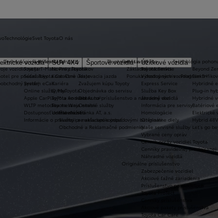
vo
Technológie
Svet Toyota
O nás
Technológie a konektivita
Svet Toyota
Kontakty
Toyota prestavby
Servis a údržba
Technológia pohon
ektrické vozidlá
SUV 4X4
Športové vozidlá
Úžitkové vozidlá
oje vozidlo na jar
Toyota T-Mate
Novinky Toyota
Pre zákazníkov
Základné informácie
Toyota Servis
Beyond Ze
hotel pre pneumatiky
Súťaž Toyota Car Care
Kontaktné údaje
Testovacia jazda
Ponuka dostupných vozidiel
Výhodný servis - Program 3+
Elektrifiko
koobchodný predaj
Systém eCall
Kariéra
Zvažujem kúpu Toyoty
Express Service
Hybridné e
Online služby/MyToyota
O nas
Objednávka do servisu
Služba Key Box
Plug-in hyb
Apple CarPlay™ a Android Auto®
Toyota vo svete
Dotaz na príslušenstvo a náhradný diel
Jazdené vozidlá
Hybridné v
WLTP metodika merania emisii
Toyota Way
Ostatné služby
Informácia pre servisy
Batériové e
Dostupnosť online služieb
Udržateľnosť
Hlavná stránka AT, a.s.
Homologácie
Elektrické 
Informácie o prevencii a nakladaní s odpadovými batériami
Služby pre vašu spokojnosť
Originálne diely
Hybrid 48V
Obchodné a Reklamačné podmienky
Naše servisné služby
Let's go b
Vybrané ceny opráv
Cenník opráv vozidiel Toyota
Cenníky pravidelnej predpísanej
Náhradné vozidlá
Originálne príslušenstvo
Zabezpečenie vozidiel
Akciové ťažné zariadenia
Príslušenstvo po modeloch
Toyota ProTect
Cenníky príslušenstva
Akciové pakety príslušenstva
Toyota Car Care