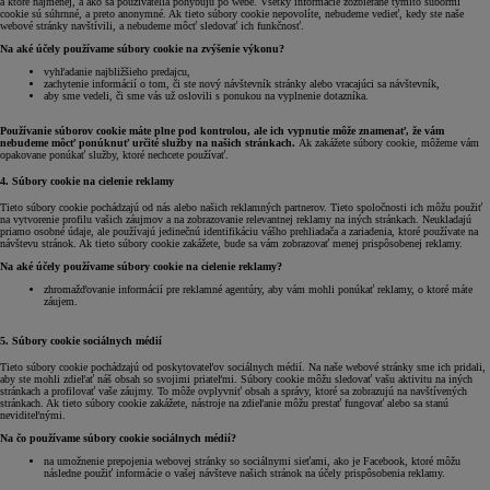
a ktoré najmenej, a ako sa používatelia pohybujú po webe. Všetky informácie zozbierané týmito súbormi
cookie sú súhrnné, a preto anonymné. Ak tieto súbory cookie nepovolíte, nebudeme vedieť, kedy ste naše
webové stránky navštívili, a nebudeme môcť sledovať ich funkčnosť.
Na aké účely používame súbory cookie na zvýšenie výkonu?
vyhľadanie najbližšieho predajcu,
zachytenie informácií o tom, či ste nový návštevník stránky alebo vracajúci sa návštevník,
aby sme vedeli, či sme vás už oslovili s ponukou na vyplnenie dotazníka.
Používanie súborov cookie máte plne pod kontrolou, ale ich vypnutie môže znamenať, že vám
nebudeme môcť ponúknuť určité služby na našich stránkach.
Ak zakážete súbory cookie, môžeme vám
opakovane ponúkať služby, ktoré nechcete používať.
4. Súbory cookie na cielenie reklamy
Tieto súbory cookie pochádzajú od nás alebo našich reklamných partnerov. Tieto spoločnosti ich môžu použiť
na vytvorenie profilu vašich záujmov a na zobrazovanie relevantnej reklamy na iných stránkach. Neukladajú
priamo osobné údaje, ale používajú jedinečnú identifikáciu vášho prehliadača a zariadenia, ktoré používate na
návštevu stránok. Ak tieto súbory cookie zakážete, bude sa vám zobrazovať menej prispôsobenej reklamy.
Na aké účely používame súbory cookie na cielenie reklamy?
zhromažďovanie informácií pre reklamné agentúry, aby vám mohli ponúkať reklamy, o ktoré máte
záujem.
5. Súbory cookie sociálnych médií
Tieto súbory cookie pochádzajú od poskytovateľov sociálnych médií. Na naše webové stránky sme ich pridali,
aby ste mohli zdieľať náš obsah so svojimi priateľmi. Súbory cookie môžu sledovať vašu aktivitu na iných
stránkach a profilovať vaše záujmy. To môže ovplyvniť obsah a správy, ktoré sa zobrazujú na navštívených
stránkach. Ak tieto súbory cookie zakážete, nástroje na zdieľanie môžu prestať fungovať alebo sa stanú
neviditeľnými.
Na čo používame súbory cookie sociálnych médií?
na umožnenie prepojenia webovej stránky so sociálnymi sieťami, ako je Facebook, ktoré môžu
následne použiť informácie o vašej návšteve našich stránok na účely prispôsobenia reklamy.