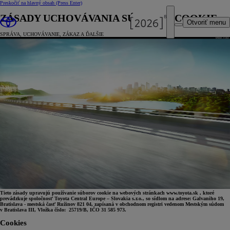
Preskočiť na hlavný obsah
(Press Enter)
ZÁSADY UCHOVÁVANIA SÚBOROV COOKIE
Otvoriť menu
SPRÁVA, UCHOVÁVANIE, ZÁKAZ A ĎALŠIE
Tieto zásady upravujú používanie súborov cookie na webových stránkach www.toyota.sk , ktoré
prevádzkuje spoločnosť Toyota Central Europe – Slovakia s.r.o., so sídlom na adrese: Galvaniho 19,
Bratislava - mestská časť Ružinov 821 04, zapísaná v obchodnom registri vedenom Mestským súdom
v Bratislava III, Vložka číslo: 25719/B, IČO 31 585 973.
Cookies