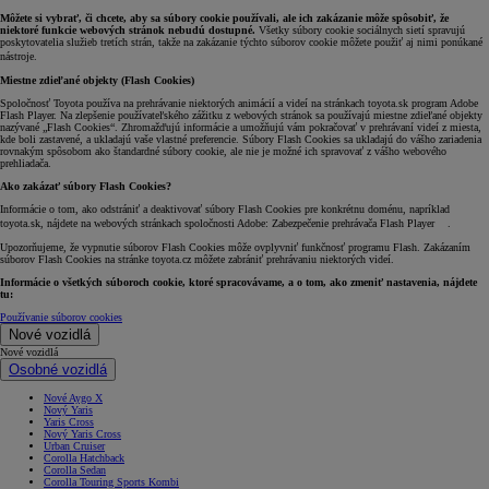
Môžete si vybrať, či chcete, aby sa súbory cookie používali, ale ich zakázanie môže spôsobiť, že
niektoré funkcie webových stránok nebudú dostupné.
Všetky súbory cookie sociálnych sietí spravujú
poskytovatelia služieb tretích strán, takže na zakázanie týchto súborov cookie môžete použiť aj nimi ponúkané
nástroje.
Miestne zdieľané objekty (Flash Cookies)
Spoločnosť Toyota používa na prehrávanie niektorých animácií a videí na stránkach toyota.sk program Adobe
Flash Player. Na zlepšenie používateľského zážitku z webových stránok sa používajú miestne zdieľané objekty
nazývané „Flash Cookies“. Zhromažďujú informácie a umožňujú vám pokračovať v prehrávaní videí z miesta,
kde boli zastavené, a ukladajú vaše vlastné preferencie. Súbory Flash Cookies sa ukladajú do vášho zariadenia
rovnakým spôsobom ako štandardné súbory cookie, ale nie je možné ich spravovať z vášho webového
prehliadača.
Ako zakázať súbory Flash Cookies?
Informácie o tom, ako odstrániť a deaktivovať súbory Flash Cookies pre konkrétnu doménu, napríklad
toyota.sk, nájdete na webových stránkach spoločnosti Adobe: Zabezpečenie prehrávača Flash Player .
Upozorňujeme, že vypnutie súborov Flash Cookies môže ovplyvniť funkčnosť programu Flash. Zakázaním
súborov Flash Cookies na stránke toyota.cz môžete zabrániť prehrávaniu niektorých videí.
Informácie o všetkých súboroch cookie, ktoré spracovávame, a o tom, ako zmeniť nastavenia, nájdete
tu:
Používanie súborov cookies
Nové vozidlá
Nové vozidlá
Osobné vozidlá
Nové Aygo X
Nový Yaris
Yaris Cross
Nový Yaris Cross
Urban Cruiser
Corolla Hatchback
Corolla Sedan
Corolla Touring Sports Kombi