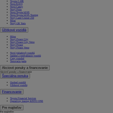
Toyota C-HR
Nová RAV4
Nová Camry
Nový Prius
Nová Toyota bZ4X
Nová Toyota bZ4X Touring
Nový Land Cruiser 250
Mirai
Nový GR Yaris
Úžitkové vozidlá
Hilux
Nový Proace City
Nový Proace City Verso
Nový Proace
Nový Proace Verso
Nové (skladové) vozidlá
Jazdené a predvádzacie vozidlá
Ceny vozidiel
Testovacia jazda
Akciové ponuky a financovanie
Akciové ponuky a financovanie
Špeciálna ponuka
Osobné vozidlá
Úžitkové vozidlá
Financovanie
Toyota Financial Services
Operatívny leasing KINTO ONE
Pre majiteľov
Pre majiteľov