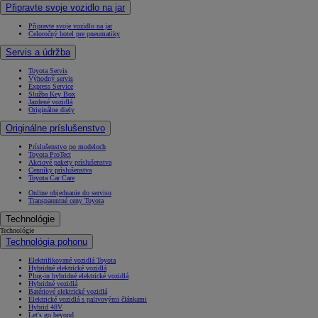
Připravte svoje vozidlo na jar
Připravte svoje vozidlo na jar
Celoročný hotel pre pneumatiky
Servis a údržba
Toyota Servis
Výhodný servis
Express Service
Služba Key Box
Jazdené vozidlá
Originálne diely
Originálne príslušenstvo
Príslušenstvo po modeloch
Toyota ProTect
Akciové pakety príslušenstva
Cenníky príslušenstva
Toyota Car Care
Online objednanie do servisu
Transparentné ceny Toyota
Technológie
Technológie
Technológia pohonu
Elektrifikované vozidlá Toyota
Hybridné elektrické vozidlá
Plug-in hybridné elektrické vozidlá
Hybridné vozidlá
Batériové elektrické vozidlá
Elektrické vozidlá s palivovými článkami
Hybrid 48V
Let's go beyond