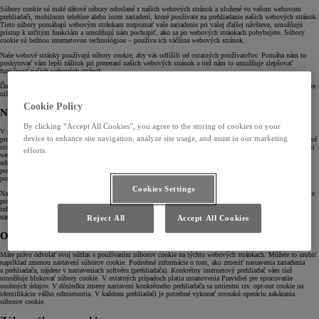
Súbory cookie sú malé dátové súbory odoslané z našich webových stránok a uložené vo vašom webovom
prehliadači, mobilnom telefóne alebo inom zariadení, ktoré používate na prehliadanie našich webových stránok.
Tieto súbory pomáhajú webovým stránkam rozpoznať vaše zariadenie pri vašej ďalšej návšteve, umožňujú
prístup k určitým funkciám a umožňujú nám pochopiť, ako sa po webových stránkach pohybujete. Súbory
cookie sú bežnou internetovou technológiou – používa ich väčšina webových stránok.
Naše webové stránky používajú súbory cookie, aby vás odlíšili od ostatných používateľov. Pomáha nám to
poskytovať vám lepší zážitok pri prezeraní našich webových stránok a tiež nám to umožňuje zlepšovať
funkčnosť našich webových stránok.
Ďalšie informácie o jednotlivých kategóriách súborov cookie, ich pôvode a dátume skončenia platnosti nájdete
nižšie.
Cookie Policy
Nastavenia webových stránok
By clicking “Accept All Cookies”, you agree to the storing of cookies on your
V predvolenom nastavení schvaľujete súbory cookie vo svojich prehliadačoch. Môžete zmeniť nastavenia
device to enhance site navigation, analyze site usage, and assist in our marketing
prehliadača a kontrolovať pohyb súborov cookie ich prijatím alebo odmietnutím. Samozrejme, na naše webové
stránky môžete pristupovať aj bez inštalácie súborov cookie. To sa však prejaví znížením úrovne použiteľnosti
efforts.
webových stránok. Spoločnosť TCE zaznamenáva a používa súbory cookie s vaším súhlasom, ktorý ste nám
udelili tým, že pokračujete v používaní stránok bez toho, aby ste zmenili nastavenia prehliadača, ktoré
používate pri návšteve našich stránok. Informujeme vás o tom prostredníctvom banneru na stránkach („jasné
potvrdenie“).
Cookies Settings
Na uvedenej webovej stránke sa nachádza nástroj, ktorý vám umožňuje spravovať súbory cookie. Ak ho chcete
používať, váš prehliadač musí podporovať JavaScript. Ak váš prehliadač nespĺňa vyššie uvedenú podmienku,
informácie o súboroch cookie môžete zobraziť, ale spravovať ich môžete iba manuálne prostredníctvom
nastavení prehliadača.
Reject All
Accept All Cookies
Odvolanie súhlasu so súbormi cookie
Máte právo odvolať svoj súhlas s používaním súborov cookie na týchto webových stránkach. Môžete to urobiť
napríklad zmenou nastavení súborov cookie. Podrobné informácie o tom, ako zmeniť nastavenia zariadenia
a prehliadača, nájdete v nastaveniach softvéru (prehliadača). Konkrétny internetový prehliadač vám tiež
umožňuje blokovať súbory cookie. V ostatných prípadoch platia ustanovenia Pravidiel pre spracovanie
osobných údajov. V dôsledku zmeny nastavení konkrétneho prehliadača sa umiestni tzv. opt-out cookie na
identifikáciu vášho odmietnutia. V každom prehliadači je potrebné vykonať rovnakú operáciu zakázania
súborov cookie.