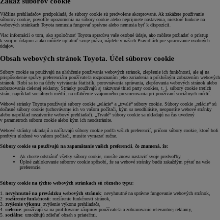
Zákaz súborov cookie
Väčšina prehliadačov predpokladá, že súbory cookie sú predvolene akceptované. Ak zakážete používanie
súborov cookie, povolíte upozornenia na súbory cookie alebo neprijmete nastavenia, niektoré funkcie na
webových stránkach Toyota nemusia fungovať správne alebo nemusia byť k dispozícii.
Viac informácií o tom, ako spoločnosť Toyota spracúva vaše osobné údaje, ako môžete požiadať o prístup
k svojim údajom a ako môžete uplatniť svoje práva, nájdete v našich Pravidlách pre spracovanie osobných
údajov.
Obsah webových stránok Toyota. Účel súborov cookie
Súbory cookie sa používajú na uľahčenie používania webových stránok, zlepšenie ich funkčnosti, ale aj na
prispôsobenie správy preferenciám používateľa rozpoznaním jeho zariadenia a príslušným zobrazením webových
stránok. Robí sa to na účely vytvárania štatistík, porovnávania správania, zlepšovania webových stránok alebo
zobrazovania cielenej reklamy. Stránky používajú aj takzvané third party cookies, t. j. súbory cookie tretích
strán, napríklad sociálnych médií, na uľahčenie vzájomného presmerovania pri používaní sociálnych médií.
Webové stránky Toyota používajú súbory cookie „relácie“ a „trvalé“ súbory cookie. Súbory cookie „relácie“ sú
dočasné súbory cookie (uchovávame ich vo vašom počítači, kým sa neodhlásite, neopustíte webové stránky
alebo napríklad nezatvoríte webový prehliadač). „Trvalé“ súbory cookie sa ukladajú na čas uvedený
v parametroch súboru cookie alebo kým ich neodstránite.
Webové stránky ukladajú a načítavajú súbory cookie podľa vašich preferencií, pričom súbory cookie, ktoré boli
predtým uložené vo vašom počítači, musíte vymazať ručne.
Súbory cookie sa používajú na zapamätanie vašich preferencií, čo znamená, že:
Ak chcete odstrániť všetky súbory cookie, musíte znova nastaviť svoje predvoľby.
Úplné zablokovanie súborov cookie spôsobí, že sa webové stránky budú zakaždým pýtať na vaše
preferencie.
Súbory cookie na týchto webových stránkach sú rôzneho typu:
1.
nevyhnutné na prevádzku webových stránok
: nevyhnutné na správne fungovanie webových stránok,
2.
rozšírenie funkčnosti
: rozšírenie funkčnosti stránok,
3.
zvýšenie výkonu
: zvýšenie výkonu prehliadača,
4.
cielenie
: používajú sa na profilovanie záujmov používateľa a zobrazovanie relevantnej reklamy,
5.
sociálne
: umožňujú zdieľať obsah s priateľmi.