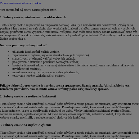
Zmena nastavení súborov cookie
Viac informácií nájdete v nasledujúcom texte.
1. Súbory cookie potrebné na prevádzku stránok
Tieto súbory cookie sú potrebné na fungovanie webovej lokality a nemôžeme ich deaktivovať. Zvyčajne sa
používajú len v reakcii na vaše akcie, ako je odoslanie žiadosti o službu, zmena nastavení ochrany osobných
údajov, prihlásenie alebo vyplnenie formulárov. Váš prehliadač môže tieto súbory cookie zablokovať alebo vás
na ne upozorniť, ale ak ich zakážete, naše webové stránky nebudú plne funkčné. Tieto súbory cookie neukladajú
žiadne osobné údaje.
Na čo sa používajú súbory cookie?
ukladanie konfigurácií vašich vozidiel,
zapamätanie si výberu jazyka na stránkach (ak je k dispozícii),
starostlivosť o jednotný vzhľad webových stránok,
poskytovanie štatistík o používaní webových stránok,
kontrola účinnosti reklamy na našej stránke (tieto informácie nepoužívame na cielenie reklamy, ak
navštívite iné stránky),
monitorovanie chýb a zlepšovanie webových stránok,
testovanie nového vzhľadu našich stránok.
Prijatie týchto súborov cookie je nevyhnutné na správne používanie stránok. Ak ich zablokujete,
nemôžeme predvídať, ako sa budú webové stránky počas vašej návštevy správať.
2. Súbory cookie na rozšírenie funkčnosti
Tieto súbory cookie nám umožňujú sledovať počet návštev a zdroje pohybu na stránkach, aby sme mohli merať
a zlepšovať výkonnosť našich webových stránok. Pomáhajú nám zistiť, ktoré stránky sú najobľúbenejšie
a ktoré najmenej, a ako sa používatelia pohybujú po webe. Všetky informácie zozbierané týmito súbormi
cookie sú súhrnné, a preto anonymné. Ak tieto súbory cookie nepovolíte, nebudeme vedieť, kedy ste naše
webové stránky navštívili, a nebudeme môcť sledovať ich funkčnosť.
3. Súbory cookie na zlepšenie výkonu
Tieto súbory cookie nám umožňujú sledovať počet návštev a zdroje pohybu na stránkach, aby sme mohli merať
a zlepšovať výkonnosť našich webových stránok. Pomáhajú nám zistiť, ktoré stránky sú najobľúbenejšie