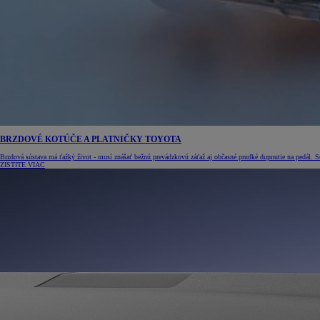
BRZDOVÉ KOTÚČE A PLATNIČKY TOYOTA
Brzdová sústava má ťažký život - musí znášať bežnú prevádzkovú záťaž aj občasné prudké dupnutie na pedál. S
ZISTITE VIAC