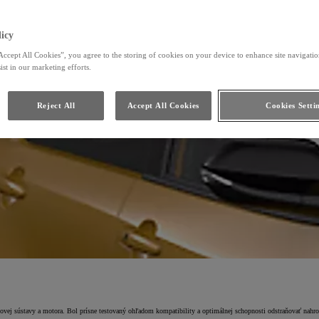
icy
Accept All Cookies”, you agree to the storing of cookies on your device to enhance site navigation
ist in our marketing efforts.
Reject All
Accept All Cookies
Cookies Setti
ktoré sú zárukou mnohých rokov spoľahlivého cestovania a dynamických jazdných schopností. Na spotrebu a vý
spaľovacieho procesu.
a čistotu vášho motora a emisie sa opäť priblížia parametrom, ktoré mala vaša Toyota v dobe, kedy bola vyroben
vovej sústavy a motora. Bol prísne testovaný ohľadom kompatibility a optimálnej schopnosti odstraňovať nahro