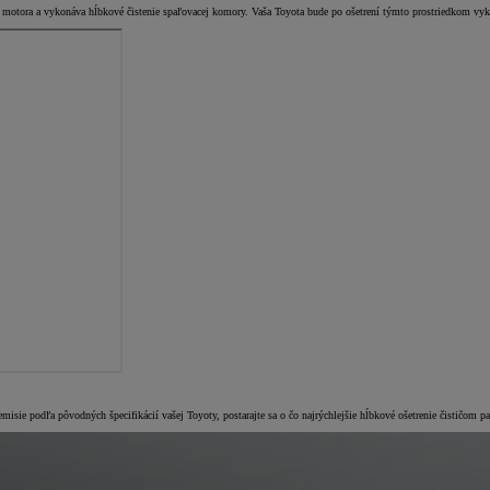
ie motora a vykonáva hĺbkové čistenie spaľovacej komory. Vaša Toyota bude po ošetrení týmto prostriedkom vyka
isie podľa pôvodných špecifikácií vašej Toyoty, postarajte sa o čo najrýchlejšie hĺbkové ošetrenie čističom pa