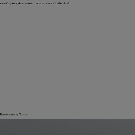
zovať vyšší výkon, nižšiu spotrebu paliva a hladší chod.
livovej sústavy Toyota.