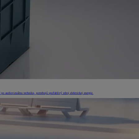
po audiovizuálnu techniku, potrebujú spoľahlivý zdroj elektrickej energie.