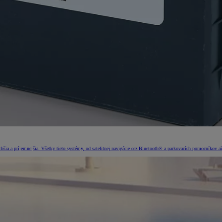
šia a príjemnejšia. Všetky tieto systémy, od satelitnej navigácie cez Bluetooth® a parkovacích pomocníkov až 