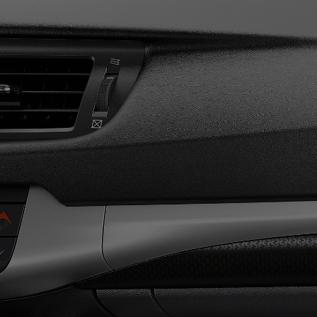
Od
22 390 €
s DPH
vr. zvýhodnenia
1 300 €
a bonusu za výkup
800 €
Corolla Sedan
AJ HYBRID