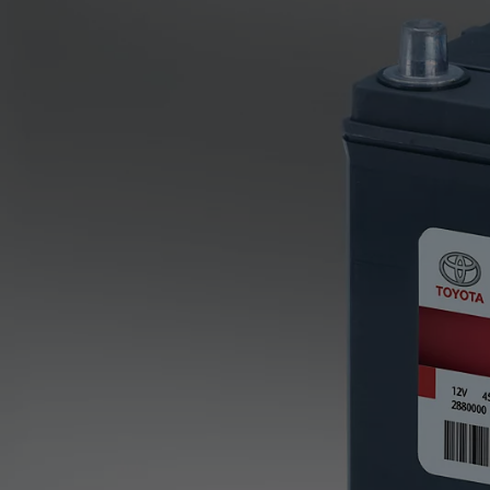
Od
16 690 €
s DPH
vr. zvýhodnenia
1 000 €
a bonusu za výkup
500 €
Nový Yaris Cross
HYBRID