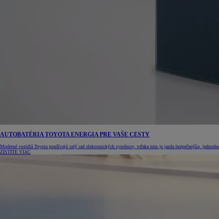
AUTOBATÉRIA TOYOTA ENERGIA PRE VAŠE CESTY
Moderné vozidlá Toyota používajú celý rad elektronických systémov, vďaka nim je jazda bezpečnejšia, jednoduch
ZISTITE VIAC