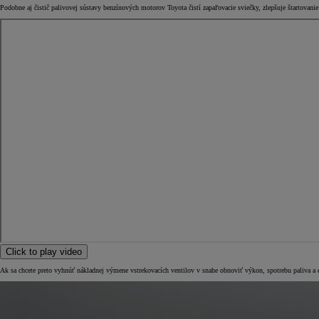
Podobne aj čistič palivovej sústavy benzínových motorov Toyota čistí zapaľovacie sviečky, zlepšuje štartovan
Click to play video
Ak sa chcete preto vyhnúť nákladnej výmene vstrekovacích ventilov v snahe obnoviť výkon, spotrebu paliva a em