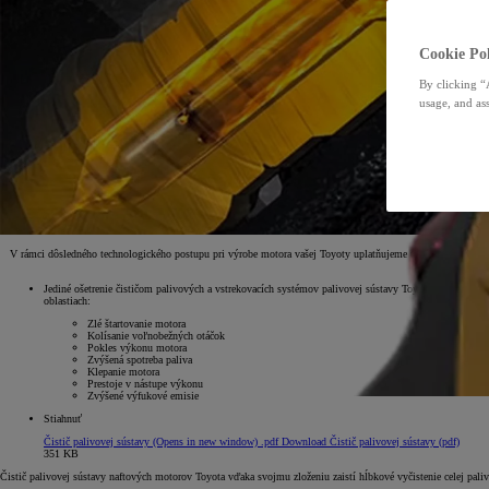
Cookie Pol
By clicking “
usage, and ass
V rámci dôsledného technologického postupu pri výrobe motora vašej Toyoty uplatňujeme také tolerancie, 
Jediné ošetrenie čističom palivových a vstrekovacích systémov palivovej sústavy Toyota zlepší výkon 
oblastiach:
Zlé štartovanie motora
Kolísanie voľnobežných otáčok
Pokles výkonu motora
Zvýšená spotreba paliva
Klepanie motora
Prestoje v nástupe výkonu
Zvýšené výfukové emisie
Stiahnuť
Čistič palivovej sústavy
(Opens in new window)
.pdf
Download Čistič palivovej sústavy (pdf)
351 KB
Čistič palivovej sústavy naftových motorov Toyota vďaka svojmu zloženiu zaistí hĺbkové vyčistenie celej pali