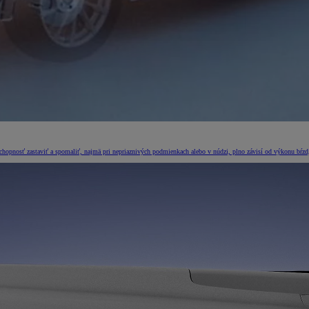
chopnosť zastaviť a spomaliť, najmä pri nepriaznivých podmienkach alebo v núdzi, plno závisí od výkonu bŕzd