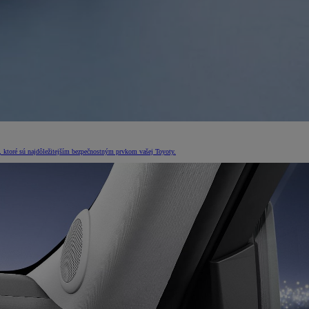
, ktoré sú najdôležitejším bezpečnostným prvkom vašej Toyoty.