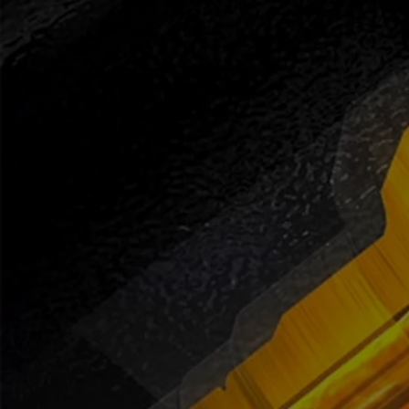
Od
22 390 €
s DPH
vr. zvýhodnenia
1 300 €
a bonusu za výkup
800 €
Corolla Sedan
AJ HYBRID