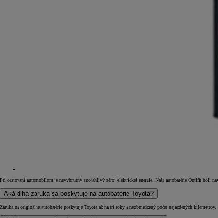
Pri cestovaní automobilom je nevyhnutný spoľahlivý zdroj elektrickej energie. Naše autobatérie Optifit boli na
Aká dlhá záruka sa poskytuje na autobatérie Toyota?
Záruka na originálne autobatérie poskytuje Toyota až na tri roky a neobmedzený počet najazdených kilometrov.