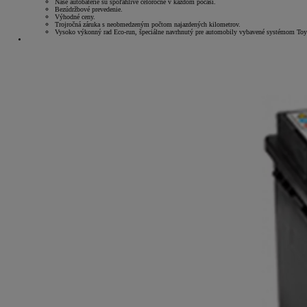
Naše autobatérie sú spoľahlivé celoročne v každom počasí.
Bezúdržbové prevedenie.
Výhodné ceny.
Trojročná záruka s neobmedzeným počtom najazdených kilometrov.
Vysoko výkonný rad Eco-run, špeciálne navrhnutý pre automobily vybavené systémom Toyot