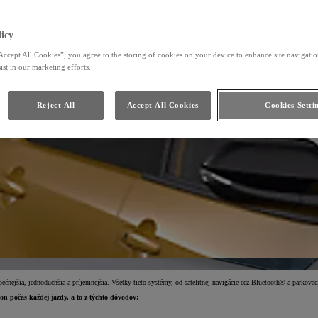
icy
Accept All Cookies”, you agree to the storing of cookies on your device to enhance site navigation
ist in our marketing efforts.
Reject All
Accept All Cookies
Cookies Setti
čnejšia, jednoduchšia a príjemnejšia. Všetky tieto systémy, od satelitnej navigácie cez Bluetooth® a parkovac
on počas každej jazdy, a to z týchto dôvodov: