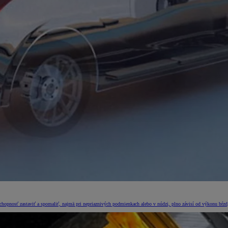
chopnosť zastaviť a spomaliť, najmä pri nepriaznivých podmienkach alebo v núdzi, plno závisí od výkonu bŕzd