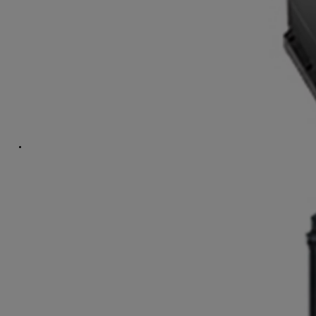
Od
16 690 €
s DPH
vr. zvýhodnenia
1 000 €
a bonusu za výkup
500 €
Nový Yaris Cross
HYBRID