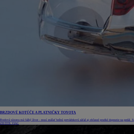
BRZDOVÉ KOTÚČE A PLATNIČKY TOYOTA
Brzdová sústava má ťažký život - musí znášať bežnú prevádzkovú záťaž aj občasné prudké dupnutie na pedál. S
ZISTITE VIAC