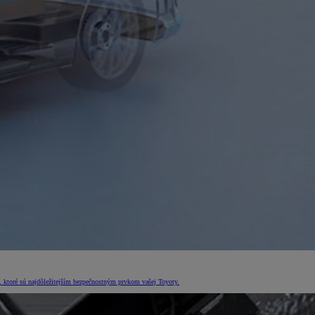
, ktoré sú najdôležitejším bezpečnostným prvkom vašej Toyoty.