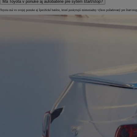
Má Toyota v ponuke aj autobatérie pre sytém štart/stop?
Toyota má vo svojej ponuke aj špecifické batérie, ktoré poskytujú mimoriadny výkon požadovaný pre štart/sto