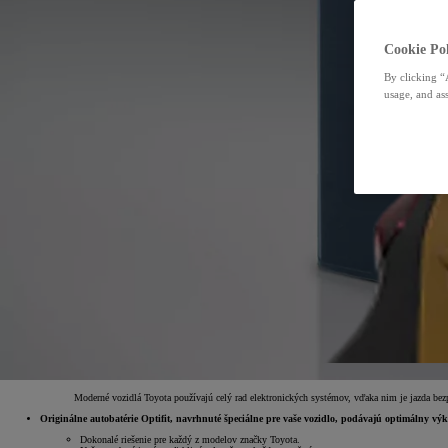
Cookie Pol
By clicking “
usage, and ass
Moderné vozidlá Toyota používajú celý rad elektronických systémov, vďaka nim je jazda bezpe
Originálne autobatérie Optifit, navrhnuté špeciálne pre vaše vozidlo, podávajú optimálny výk
Dokonalé riešenie pre každý z modelov značky Toyota.