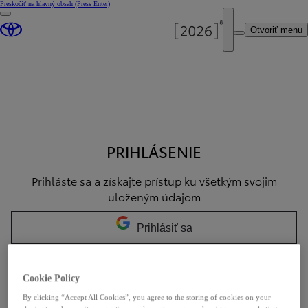
Preskočiť na hlavný obsah
(Press Enter)
Otvoriť menu
PRIHLÁSENIE
Prihláste sa a získajte prístup ku všetkým svojim
uloženým údajom
Prihlásiť sa
Prihlásiť sa
Cookie Policy
By clicking “Accept All Cookies”, you agree to the storing of cookies on your