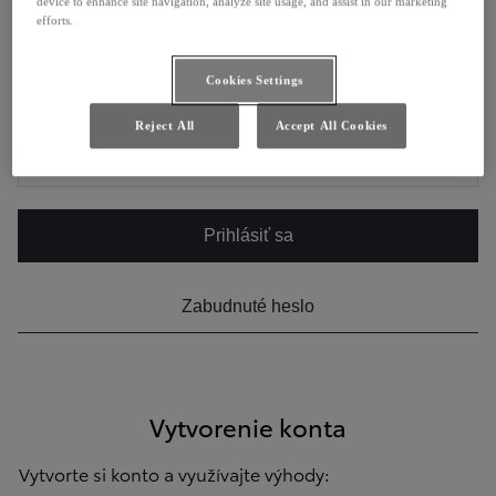
device to enhance site navigation, analyze site usage, and assist in our marketing
ALEBO
efforts.
E-mail
Cookies Settings
Reject All
Accept All Cookies
Heslo
Prihlásiť sa
Zabudnuté heslo
Vytvorenie konta
Vytvorte si konto a využívajte výhody: