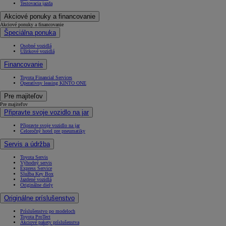
Testovacia jazda
Akciové ponuky a financovanie
Akciové ponuky a financovanie
Špeciálna ponuka
Osobné vozidlá
Úžitkové vozidlá
Financovanie
Toyota Financial Services
Operatívny leasing KINTO ONE
Pre majiteľov
Pre majiteľov
Připravte svoje vozidlo na jar
Připravte svoje vozidlo na jar
Celoročný hotel pre pneumatiky
Servis a údržba
Toyota Servis
Výhodný servis
Express Service
Služba Key Box
Jazdené vozidlá
Originálne diely
Originálne príslušenstvo
Príslušenstvo po modeloch
Toyota ProTect
Akciové pakety príslušenstva