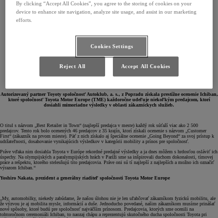
By clicking “Accept All Cookies”, you agree to the storing of cookies on your
device to enhance site navigation, analyze site usage, and assist in our marketing
efforts.
Cookies Settings
Reject All
Accept All Cookies
Autorizovaný partner Toyoty spoločnosť Autoklub, a. s., z Popradu získala prestížne ocenenie Ichiban,
ktoré spoločnosť Toyota Motor Europe (TME) každoročne udeľuje niekoľkým predajcom, ktorí
dosiahli mimoriadne výsledky v oblasti zákazníckych služieb.
O titul s názvom „Best Retailer in Town“ (najlepší predajca v meste) každý rok súťaží viac ako 2 500
predajcov. Tento rok bolo ocenených 46 predajcov z 35 krajín, ktorí získali ocenenie s názvom „Customer
First“ (zákazník na prvom mieste). Päť z nich získalo aj špeciálne ocenenie „Going Beyond“ za svoj prístup k
udržateľnosti, dosahovanie vynikajúcich výsledkov v kategórii mobility a prínos pre spoločnosť.
Práve vďaka nim dosiahla Toyota v Európe rekordné predajné výsledky a ja dnes môžem s hrdosťou osláviť ich
úspechy. Na olympijských a paralympijských hrách v Paríži sme sa inšpirovali duchom dokonalosti, tímovej
práce a rešpektu, ktorého stelesňujú títo predajcovia. Práve oni sú tí najlepší z najlepších a možno ich označiť
výrazom Ichiban.“
Yoshiro Nakata, prezident a generálny riaditeľ spoločnosti Toyota Motor Europe
„My, automobilky, niekedy zabúdame, že našou úlohou nie je len uľahčovať zákazníkom fyzickú mobilitu, ale
že výzvou je aj mobilita mysle, informácií a duše. Jednoducho povedané, našim zákazníkom musíme prinášať
nové spôsoby, ktoré budú pre spoločnosť najväčším prínosom. Predajcovia, ktorých sme ocenili na
tohtoročnom ceremoniáli Ichiban, to naozaj chápu a reprezentujú skutočného ducha spoločnosti Toyota pri