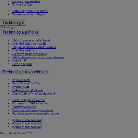
Cenníky príslušenstva
Toyota Car Care
Online objednanie do servisu
Transparentné ceny Toyota
Technológie
Technológie
Technológia pohonu
Elektrifikované vozidlá Toyota
Hybridné elektrické vozidlá
Plug-in hybridné elektrické vozidlá
Hybridné vozidlá
Batériové elektrické vozidlá
Elektrické vozidlá s palivovými článkami
Hybrid 48V
Let's go beyond
Technológie a konektivita
Toyota T-Mate
Súťaž Toyota Car Care
Systém eCall
Online služby/MyToyota
Apple CarPlay™ a Android Auto®
Podmienky pre užívateľov
Oznámenie o zdieľaní údajov
Nastavenia cookies
Zásady ochrany osobných údajov
Pravidlá spracovania osobných údajov
(Opens in new window)
(Opens in new window)
(Opens in new window)
Copyright © Toyota 2026