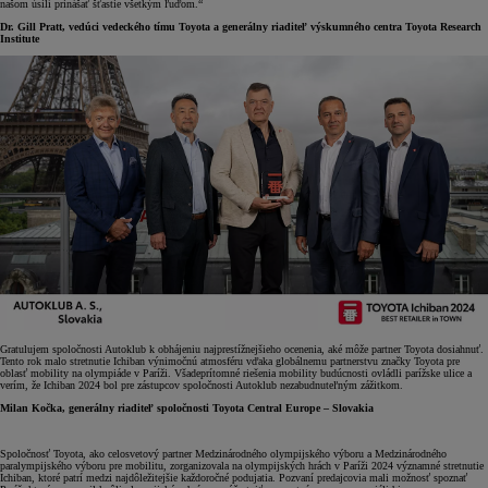
našom úsilí prinášať šťastie všetkým ľuďom.“
Dr. Gill Pratt, vedúci vedeckého tímu Toyota a generálny riaditeľ výskumného centra Toyota Research
Institute
Gratulujem spoločnosti Autoklub k obhájeniu najprestížnejšieho ocenenia, aké môže partner Toyota dosiahnuť.
Tento rok malo stretnutie Ichiban výnimočnú atmosféru vďaka globálnemu partnerstvu značky Toyota pre
oblasť mobility na olympiáde v Paríži. Všadeprítomné riešenia mobility budúcnosti ovládli parížske ulice a
verím, že Ichiban 2024 bol pre zástupcov spoločnosti Autoklub nezabudnuteľným zážitkom.
Milan Kočka, generálny riaditeľ spoločnosti Toyota Central Europe – Slovakia
Spoločnosť Toyota, ako celosvetový partner Medzinárodného olympijského výboru a Medzinárodného
paralympijského výboru pre mobilitu, zorganizovala na olympijských hrách v Paríži 2024 významné stretnutie
Ichiban, ktoré patrí medzi najdôležitejšie každoročné podujatia. Pozvaní predajcovia mali možnosť spoznať