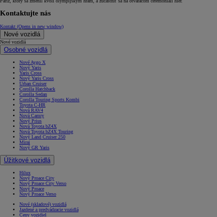
Paríž, ktorý sa zmenil kvôli olympijským hrám, a zúčastniť sa na otváracom ceremoniáli hier.
Kontaktujte nás
Kontakt
(Opens in new window)
Nové vozidlá
Nové vozidlá
Osobné vozidlá
Nové Aygo X
Nový Yaris
Yaris Cross
Nový Yaris Cross
Urban Cruiser
Corolla Hatchback
Corolla Sedan
Corolla Touring Sports Kombi
Toyota C-HR
Nová RAV4
Nová Camry
Nový Prius
Nová Toyota bZ4X
Nová Toyota bZ4X Touring
Nový Land Cruiser 250
Mirai
Nový GR Yaris
Úžitkové vozidlá
Hilux
Nový Proace City
Nový Proace City Verso
Nový Proace
Nový Proace Verso
Nové (skladové) vozidlá
Jazdené a predvádzacie vozidlá
Ceny vozidiel