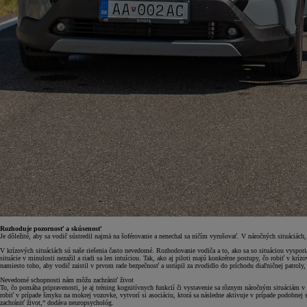
Od
16 690 €
s DPH
Rozhoduje pozornosť a skúsenosť
vr. zvýhodnenia
1 000 €
Je dôležité, aby sa vodič sústredil najmä na šoférovanie a nenechal sa ničím vyrušovať. V náročných situáciách,
a bonusu za výkup
500 €
V krízových situáciách sú naše riešenia často nevedomé. Rozhodovanie vodiča a to, ako sa so situáciou vyspori
situácie v minulosti nezažil a riadi sa len intuíciou. Tak, ako aj piloti majú konkrétne postupy, čo robiť v k
Nový Yaris Cross
namiesto toho, aby vodič zaistil v prvom rade bezpečnosť a ustúpil za zvodidlo do príchodu diaľničnej patroly, 
HYBRID
Nevedomé schopnosti nám môžu zachrániť život
To, čo pomáha pripravenosti, je aj tréning kognitívnych funkcií či vystavenie sa rôznym náročným situáciám v 
robiť v prípade šmyku na mokrej vozovke, vytvorí si asociáciu, ktorá sa následne aktivuje v prípade podobnej 
zachrániť život,“ dodáva neuropsychológ.