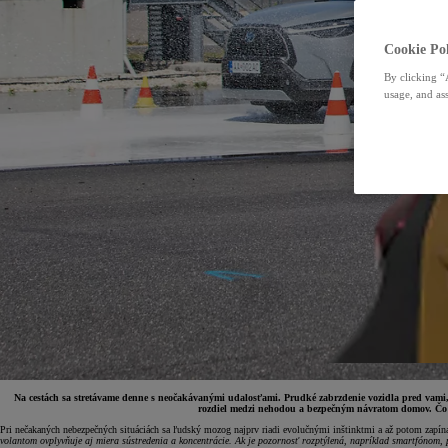
Cookie Pol
By clicking “
usage, and ass
Na cestách sa stretávame denne s neočakávanými udalosťami. Prudké zabrzdenie vozidla pred vami,
rozdiel medzi nehodou a bezpečným návratom domov. Čo p
Pri nečakaných nebezpečných situáciách sa ľudský mozog najprv riadi evolučnými inštinktmi a až potom zapína r
volantom ovplyvňuje aj miera sústredenia a koncentrácie. Ak je pozornosť rozptýlená, napríklad smartfónom, pr