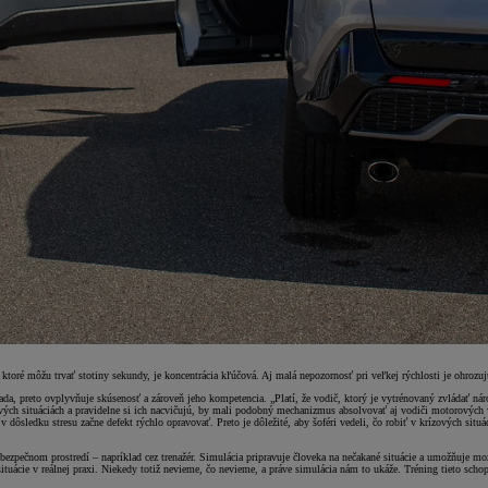
 ktoré môžu trvať stotiny sekundy, je koncentrácia kľúčová. Aj malá nepozornosť pri veľkej rýchlosti je ohrozujú
ada, preto ovplyvňuje skúsenosť a zároveň jeho kompetencia. „Platí, že vodič, ktorý je vytrénovaný zvládať ná
rízových situáciách a pravidelne si ich nacvičujú, by mali podobný mechanizmus absolvovať aj vodiči motorových 
v dôsledku stresu začne defekt rýchlo opravovať. Preto je dôležité, aby šoféri vedeli, čo robiť v krízových situ
bezpečnom prostredí – napríklad cez trenažér. Simulácia pripravuje človeka na nečakané situácie a umožňuje mo
situácie v reálnej praxi. Niekedy totiž nevieme, čo nevieme, a práve simulácia nám to ukáže. Tréning tieto sc