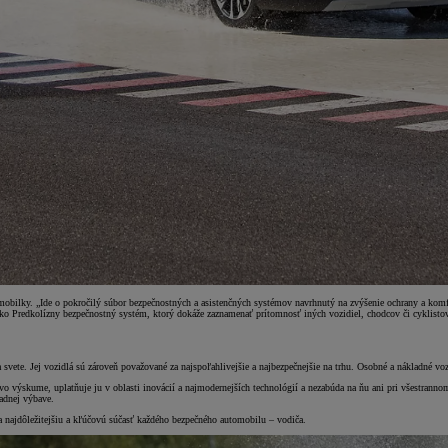
ilky. „Ide o pokročilý súbor bezpečnostných a asistenčných systémov navrhnutý na zvýšenie ochrany a komfo
o Predkolízny bezpečnostný systém, ktorý dokáže zaznamenať prítomnosť iných vozidiel, chodcov či cyklistov 
 svete. Jej vozidlá sú zároveň považované za najspoľahlivejšie a najbezpečnejšie na trhu. Osobné a nákladné vo
o výskume, uplatňuje ju v oblasti inovácií a najmodernejších technológií a nezabúda na ňu ani pri všestranno
adnej výbave.
na najdôležitejšiu a kľúčovú súčasť každého bezpečného automobilu – vodiča.