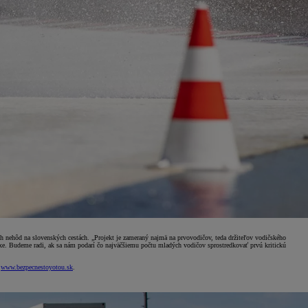
ých nehôd na slovenských cestách. „Projekt je zameraný najmä na prvovodičov, teda držiteľov vodičského
xe. Budeme radi, ak sa nám podarí čo najväčšiemu počtu mladých vodičov sprostredkovať prvú kritickú
e
www.bezpecnestoyotou.sk
.