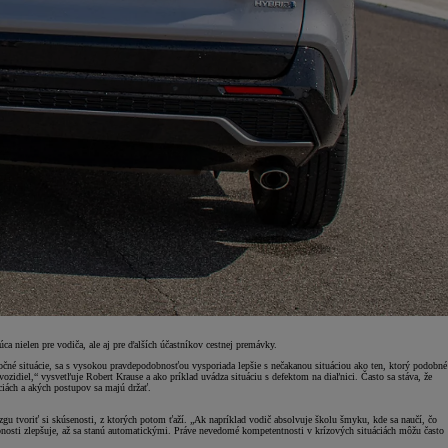
ca nielen pre vodiča, ale aj pre ďalších účastníkov cestnej premávky.
ročné situácie, sa s vysokou pravdepodobnosťou vysporiada lepšie s nečakanou situáciou ako ten, ktorý podobné
vozidiel,“ vysvetľuje Robert Krause a ako príklad uvádza situáciu s defektom na diaľnici. Často sa stáva, že
áciách a akých postupov sa majú držať.
zgu tvoriť si skúsenosti, z ktorých potom ťaží. „Ak napríklad vodič absolvuje školu šmyku, kde sa naučí, čo
hopnosti zlepšuje, až sa stanú automatickými. Práve nevedomé kompetentnosti v krízových situáciách môžu často