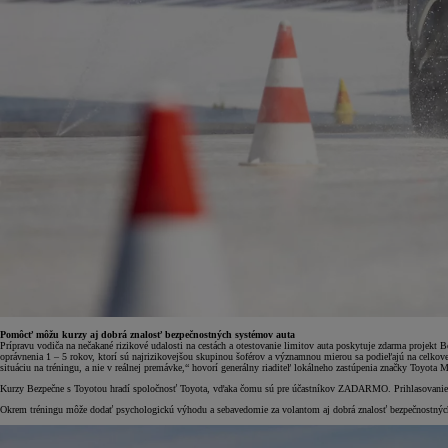
Pomôcť môžu kurzy aj dobrá znalosť bezpečnostných systémov auta
Prípravu vodiča na nečakané rizikové udalosti na cestách a otestovanie limitov auta poskytuje zdarma projekt 
oprávnenia 1 – 5 rokov, ktorí sú najrizikovejšou skupinou šoférov a významnou mierou sa podieľajú na celko
situáciu na tréningu, a nie v reálnej premávke,“ hovorí generálny riaditeľ lokálneho zastúpenia značky Toyota 
Kurzy Bezpečne s Toyotou hradí spoločnosť Toyota, vďaka čomu sú pre účastníkov ZADARMO. Prihlasovanie na
Okrem tréningu môže dodať psychologickú výhodu a sebavedomie za volantom aj dobrá znalosť bezpečnostnýc