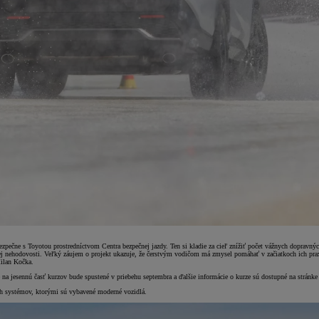
Bezpečne s Toyotou prostredníctvom Centra bezpečnej jazdy. Ten si kladie za cieľ znížiť počet vážnych dopravn
vej nehodovosti. Veľký záujem o projekt ukazuje, že čerstvým vodičom má zmysel pomáhať v začiatkoch ich pra
Milan Kočka.
 jesennú časť kurzov bude spustené v priebehu septembra a ďalšie informácie o kurze sú dostupné na stránk
h systémov, ktorými sú vybavené moderné vozidlá.