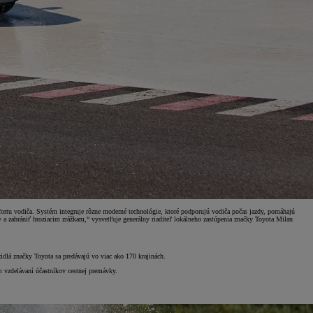
rtu vodiča. Systém integruje rôzne moderné technológie, ktoré podporujú vodiča počas jazdy, pomáhajú
a zabrániť hroziacim zrážkam,“ vysvetľuje generálny riaditeľ lokálneho zastúpenia značky Toyota Milan
zidlá značky Toyota sa predávajú vo viac ako 170 krajinách.
m vzdelávaní účastníkov cestnej premávky.