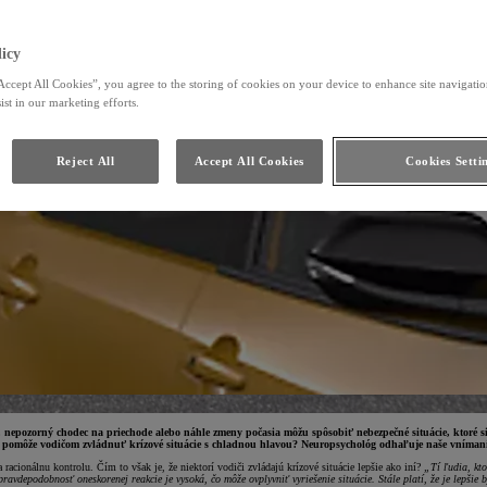
icy
Accept All Cookies”, you agree to the storing of cookies on your device to enhance site navigation
ist in our marketing efforts.
Reject All
Accept All Cookies
Cookies Setti
 nepozorný chodec na priechode alebo náhle zmeny počasia môžu spôsobiť nebezpečné situácie, ktoré
omôže vodičom zvládnuť krízové situácie s chladnou hlavou? Neuropsychológ odhaľuje naše vnímanie 
acionálnu kontrolu. Čím to však je, že niektorí vodiči zvládajú krízové situácie lepšie ako iní?
„Tí ľudia, kto
avdepodobnosť oneskorenej reakcie je vysoká, čo môže ovplyvniť vyriešenie situácie. Stále platí, že je lepšie 