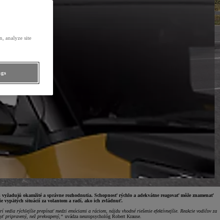
Zo
si
, analyze site
ngs
 si vyžadujú okamžité a správne rozhodnutia. Schopnosť rýchlo a adekvátne reagovať môže znamenať
vypätých situácií za volantom a radí, ako ich zvládnuť.
rí vedia rýchlejšie prepínať medzi emóciami a ráciom, nájdu vhodné riešenie efektívnejšie. Reakcie vodičov za
byť pripravený, než prekvapený,“
uvádza neuropsychológ Robert Krause.