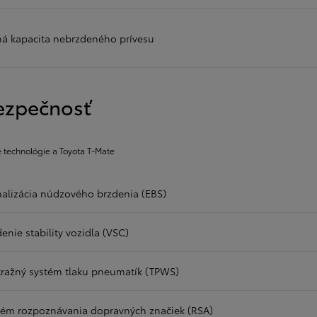
ná kapacita nebrzdeného prívesu
ezpečnosť
 technológie a Toyota T-Mate
nalizácia núdzového brzdenia (EBS)
enie stability vozidla (VSC)
tražný systém tlaku pneumatík (TPWS)
tém rozpoznávania dopravných značiek (RSA)