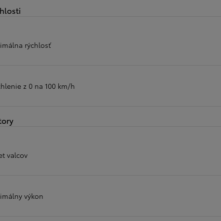
hlosti
imálna rýchlosť
chlenie z 0 na 100 km/h
ory
et valcov
imálny výkon