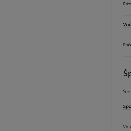
Ráz
Vnú
Poč
Šp
Špec
Spo
Von