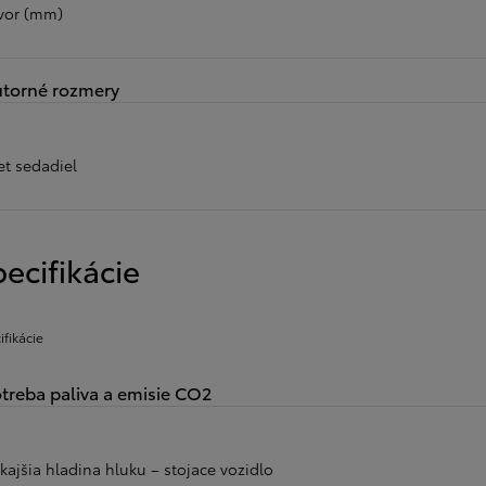
vor (mm)
torné rozmery
et sedadiel
ecifikácie
ifikácie
treba paliva a emisie CO2
kajšia hladina hluku – stojace vozidlo