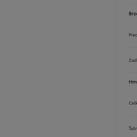
Brz
Pre
Zad
Hmo
Cel
Ťaž