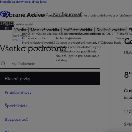
Preskočiť na hlavný obsah
(Press Enter)
Vybrané
Active
Konfigurovať
Vozidlá
Akciové ponuky
Firemní zákazníci
Financovanie a poistenie
Servis a príslušenst
Prejsť na
navigáciu
Späť na stránku modelu
na
Špeciálna ponuka
Program pre firmy Toyota Business
Financovanie
Sezónne ponuky
Všetky
Mestské vozidlá
Hybridné vozidlá
Rodinné vozidlá
El
stránke
Bonus pri výkupe vozidla
Program pre firmy Toyota Business
Operatívny leasing KINTO ONE
Připravte sv
Nové Aygo X
Co
Úžitkové vozidlá
Technológie
Poistenie
Celoročný 
HYBRID
Nové (skladové) vozidlá
Celkové prevádzkové náklady (TCO)
Toyota Trade – veľ
Všetko podrobne
Jazdené a predvádzacie vozidlá
Kontakt s predstaviteľom Toyota
Príslušenstvo pre podnikanie
HLA
Najlepší hybrid pre podnikanie
Katalóg
Hľadaná špecifikácia
8"
Hlavné prvky
Či u
Priestrannosť
info
Špecifikácie
1 / 2
Bezpečnosť
ŠPE