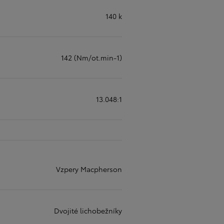
140 k
142 (Nm/ot.min-1)
13.048:1
Vzpery Macpherson
Dvojité lichobežníky