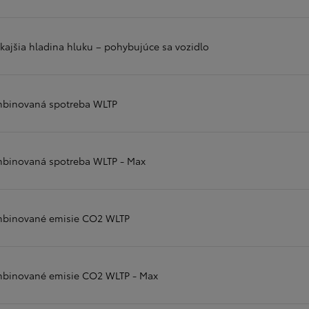
kajšia hladina hluku – pohybujúce sa vozidlo
binovaná spotreba WLTP
binovaná spotreba WLTP - Max
binované emisie CO2 WLTP
binované emisie CO2 WLTP - Max