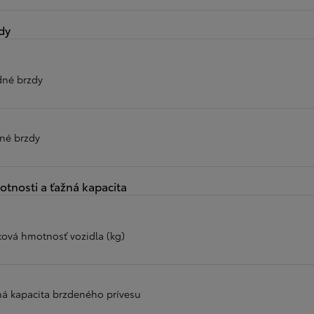
dy
dné brzdy
né brzdy
tnosti a ťažná kapacita
ková hmotnosť vozidla (kg)
ná kapacita brzdeného prívesu