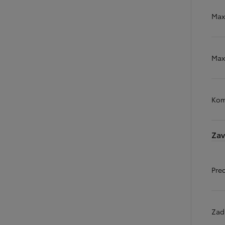
Max
Max
Kom
Zav
Pre
Zad