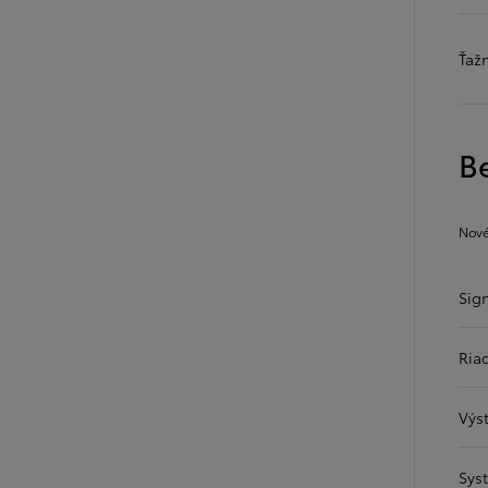
Ťaž
B
Od
22 390 €
s DPH
vr. zvýhodnenia
1 300 €
Nové
a bonusu za výkup
800 €
Corolla Sedan
Sig
AJ HYBRID
Riad
Výs
Sys