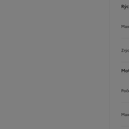
Rýc
Max
Zrý
Mot
Poč
Max