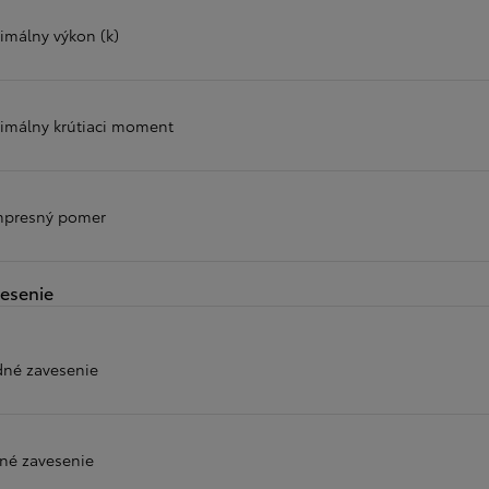
imálny výkon (k)
imálny krútiaci moment
presný pomer
esenie
dné zavesenie
né zavesenie