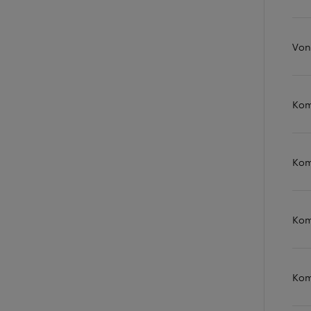
Von
Kom
Kom
Od
16 690 €
s DPH
Kom
vr. zvýhodnenia
1 000 €
a bonusu za výkup
500 €
Nový Yaris Cross
Kom
HYBRID