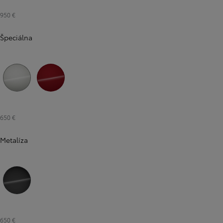
950 €
Špeciálna
Strieborná - zamatová
Červená - karmínová
650 €
Metalíza
Od
16 690 €
s DPH
vr. zvýhodnenia
1 000 €
a bonusu za výkup
500 €
Nový Yaris Cross
Sivá - búrková
HYBRID
650 €