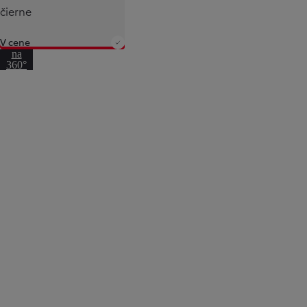
čierne
V cene
Prejsť
na
360°
pohľad