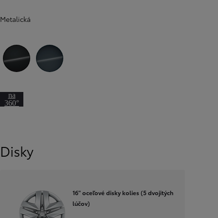
Metalická
Čierna – nočná obloha
Modrozelená - tmavá
Prejsť
na
360°
pohľad
Disky
16" oceľové disky kolies (5 dvojitých
lúčov)