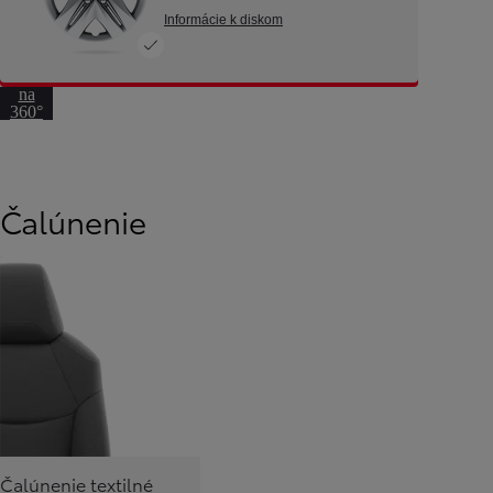
Informácie k diskom
Prejsť
na
360°
pohľad
Čalúnenie
Čalúnenie textilné