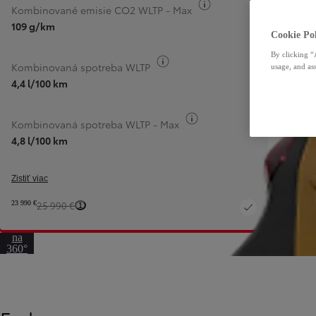
Informácie k spotrebe
Kombinované emisie CO2 WLTP - Max
109 g/km
Cookie Pol
By clicking “
Informácie k spotrebe paliva
Kombinovaná spotreba WLTP
usage, and ass
4,4 l/100 km
Informácie k spotrebe pa
Kombinovaná spotreba WLTP - Max
4,8 l/100 km
Zistiť viac
23 990 €
25 990 €
1
Prejsť
na
360°
pohľad