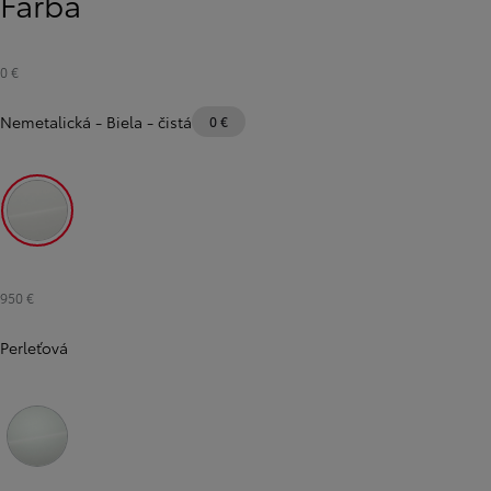
Farba
0 €
Nemetalická
-
Biela - čistá
0 €
Biela - čistá
950 €
Perleťová
Biela - platinová