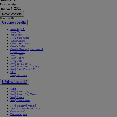
Form campaign
Nové vozidlá
Nové vozidlá
Osobné vozidlá
Nové Aygo X
Nový Yaris
Yaris Cross
Nový Yaris Cross
Urban Cruiser
Corolla Hatchback
Corolla Sedan
Corolla Touring Sports Kombi
Toyota C-HR
Nová RAV4
Nová Camry
Nový Prius
Nová Toyota bZ4X
Nová Toyota bZ4X Touring
Nový Land Cruiser 250
Mirai
Nový GR Yaris
Úžitkové vozidlá
Hilux
Nový Proace City
Nový Proace City Verso
Nový Proace
Nový Proace Verso
Nové (skladové) vozidlá
Jazdené a predvádzacie vozidlá
Ceny vozidiel
Testovacia jazda