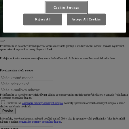
Cookies Settings
Reject All
Accept All Cookies
Prihlásením sa na odber nasledujúceho formulára získate prístup k exkluzívnemu obsahu vrátane najnovších
správ, ukážok a ponúk o novej Toyote RAV4.
Pridajte sa k nám na tejto vzrušujúcej ceste do budúcnosti. Prihláste sa na odber noviniek ešte dnes.
Povedzte nám niečo o sebe.
Prihlásením sa na odber noviniek dávam súhlas so spracovaním mojich osobných údajov v zmysle Vyhlásenia
o ochrane osobných údajov.
Súhlasím so
Zásadami ochrany osobných údajov
na účely spracovania vašich osobných údajov v rámci
služieb zasielania noviniek
Poslať
Informácie, ktoré poskytnete, nebudú použité na iné účely, ako je splnenie vašej požiadavky. Viac informácií
nájdete v našich
pravidlách ochrany osobných údajov
.