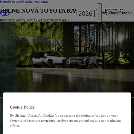
Preskočiť na hlavný obsah
(Press Enter)
ÚPLNE NOVÁ TOYOTA RAV4 NEWSLETTER
Otvoriť menu
Buďte medzi prvými, ktorí získajú najnovšie aktualizácie.
Cookie Policy
By clicking “Accept All Cookies”, you agree to the storing of cookies on your
device to enhance site navigation, analyze site usage, and assist in our marketing
efforts.