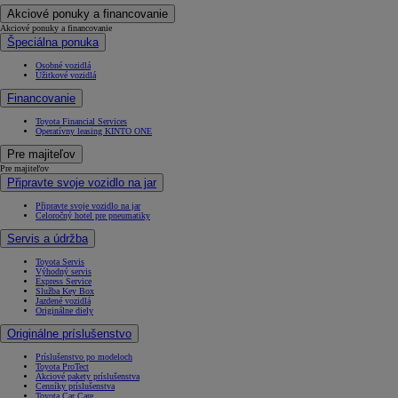
Akciové ponuky a financovanie
Akciové ponuky a financovanie
Špeciálna ponuka
Osobné vozidlá
Úžitkové vozidlá
Financovanie
Toyota Financial Services
Operatívny leasing KINTO ONE
Pre majiteľov
Pre majiteľov
Připravte svoje vozidlo na jar
Připravte svoje vozidlo na jar
Celoročný hotel pre pneumatiky
Servis a údržba
Toyota Servis
Výhodný servis
Express Service
Služba Key Box
Jazdené vozidlá
Originálne diely
Originálne príslušenstvo
Príslušenstvo po modeloch
Toyota ProTect
Akciové pakety príslušenstva
Cenníky príslušenstva
Toyota Car Care