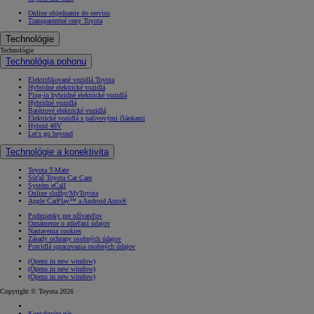
Online objednanie do servisu
Transparentné ceny Toyota
Technológie
Technológie
Technológia pohonu
Elektrifikované vozidlá Toyota
Hybridné elektrické vozidlá
Plug-in hybridné elektrické vozidlá
Hybridné vozidlá
Batériové elektrické vozidlá
Elektrické vozidlá s palivovými článkami
Hybrid 48V
Let's go beyond
Technológie a konektivita
Toyota T-Mate
Súťaž Toyota Car Care
Systém eCall
Online služby/MyToyota
Apple CarPlay™ a Android Auto®
Podmienky pre užívateľov
Oznámenie o zdieľaní údajov
Nastavenia cookies
Zásady ochrany osobných údajov
Pravidlá spracovania osobných údajov
(Opens in new window)
(Opens in new window)
(Opens in new window)
Copyright © Toyota 2026
Kontaktujte nás