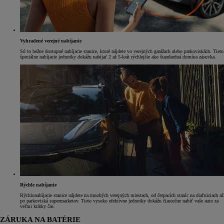
Vyhradené verejné nabíjanie
Sú to bežne dostupné nabíjacie stanice, ktoré nájdete vo verejných garážach alebo parkoviskách. Tieto
špeciálne nabíjacie jednotky dokážu nabíjať 2 až 5-krát rýchlejšie ako štandardná domáca zásuvka.
Rýchle nabíjanie
Rýchlonabíjacie stanice nájdete na mnohých verejných miestach, od čerpacích staníc na diaľniciach až
po parkoviská supermarketov. Tieto vysoko efektívne jednotky dokážu čiastočne nabiť vaše auto za
veľmi krátky čas.
ZÁRUKA NA BATÉRIE