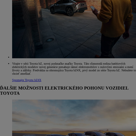
Vitajte v sérii Toyota bZ, novej podznačke značky Toyota. Táto rôznorodá rodina batériových
elektrických modelov novej generácie presahuje rámec elektromobilov s nulovými emisiami a mení
životy a zážitky. Predvádza sa ohromujúca Toyota bZ4X, prvý model zo série Toyota bZ. Nebudete to
chcieť zmeškať.
Spoznajte Toyotu bZ4X
ĎALŠIE MOŽNOSTI ELEKTRICKÉHO POHONU VOZIDIEL
TOYOTA