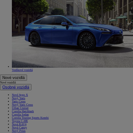
Vodíkové vozidlá
Nové vozidlá
Nové vozidlá
Osobné vozidlá
Nové Aygo X
Nový Yaris
Yaris Cross
Nový Yaris Cross
Urban Cruiser
Corolla Hatchback
Corolla Sedan
Corolla Touring Sports Kombi
Toyota C-HR
Nová RAV4
Nová Camry
Nový Prius