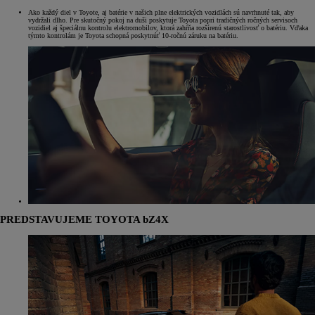
Ako každý diel v Toyote, aj batérie v našich plne elektrických vozidlách sú navrhnuté tak, aby
vydržali dlho. Pre skutočný pokoj na duši poskytuje Toyota popri tradičných ročných servisoch
vozidiel aj špeciálnu kontrolu elektromobilov, ktorá zahŕňa rozšírenú starostlivosť o batériu. Vďaka
týmto kontrolám je Toyota schopná poskytnúť 10-ročnú záruku na batériu.
PREDSTAVUJEME TOYOTA bZ4X