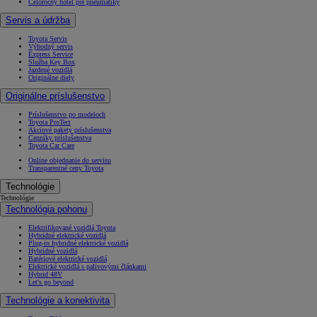
Celoročný hotel pre pneumatiky
Servis a údržba
Toyota Servis
Výhodný servis
Express Service
Služba Key Box
Jazdené vozidlá
Originálne diely
Originálne príslušenstvo
Príslušenstvo po modeloch
Toyota ProTect
Akciové pakety príslušenstva
Cenníky príslušenstva
Toyota Car Care
Online objednanie do servisu
Transparentné ceny Toyota
Technológie
Technológie
Technológia pohonu
Elektrifikované vozidlá Toyota
Hybridné elektrické vozidlá
Plug-in hybridné elektrické vozidlá
Hybridné vozidlá
Batériové elektrické vozidlá
Elektrické vozidlá s palivovými článkami
Hybrid 48V
Let's go beyond
Technológie a konektivita