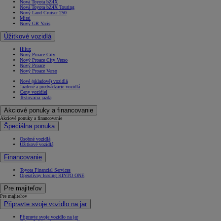
Nová Toyota bZ4X
Nová Toyota bZ4X Touring
Nový Land Cruiser 250
Mirai
Nový GR Yaris
Úžitkové vozidlá
Hilux
Nový Proace City
Nový Proace City Verso
Nový Proace
Nový Proace Verso
Nové (skladové) vozidlá
Jazdené a predvádzacie vozidlá
Ceny vozidiel
Testovacia jazda
Akciové ponuky a financovanie
Akciové ponuky a financovanie
Špeciálna ponuka
Osobné vozidlá
Úžitkové vozidlá
Financovanie
Toyota Financial Services
Operatívny leasing KINTO ONE
Pre majiteľov
Pre majiteľov
Připravte svoje vozidlo na jar
Připravte svoje vozidlo na jar