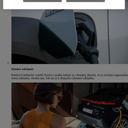
Domáce nabíjanie
Batériové elektrické vozidlá Toyota e možné nabíjať aj z domácej zásuvky. Je to zvyčajne najpomalšia
forma nabíjania, vhodná tam, kde nie je k dispozícii nástenná nabíjačka.