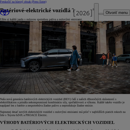
Preskočiť na hlavný obsah
(Press Enter)
Batériové-elektrické vozidlá Toyota
Otvoriť menu
Užite si každú jazdu s nulovou spotrebou paliva a nulovými emisiami.
Naša nová generácia batériových elektrických vozidiel (BEV) ťaží z našich dlhoročných skúseností s
elektrifikáciou a prináša nekompromisnú kombináciu sily, spoľahlivosti a výkonu. Každé takéto vozidlo je
napájané len z batérie a nespotrebúva žiadne palivo a neprodukuje žiadne emisie.
Najmenej desať nových elektrických vozidiel s nulovými emisiami má prísť v najbližších piatich rokoch na
čele s Toyota bZ4X a PROACE Electric.
VÝHODY BATÉRIOVÝCH ELEKTRICKÝCH VOZIDIEL