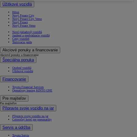
Úžitkové vozidlá
Hilux
Nový Proace City
Nový Proace City Verso
Nový Proace
Nový Proace Verso
Nové (skladové) vozidlá
Jazdené a predvádzacie vozidlá
Ceny vozidiel
Testovacia jazda
Akciové ponuky a financovanie
Akciové ponuky a financovanie
Špeciálna ponuka
Osobné vozidlá
Úžitkové vozidlá
Financovanie
Toyota Financial Services
Operatívny leasing KINTO ONE
Pre majiteľov
Pre majiteľov
Připravte svoje vozidlo na jar
Připravte svoje vozidlo na jar
Celoročný hotel pre pneumatiky
Servis a údržba
Toyota Servis