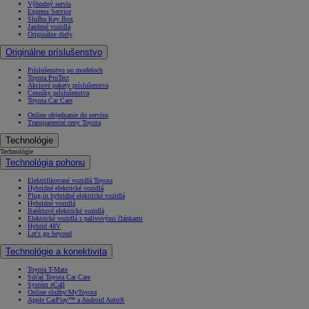
Výhodný servis
Express Service
Služba Key Box
Jazdené vozidlá
Originálne diely
Originálne príslušenstvo
Príslušenstvo po modeloch
Toyota ProTect
Akciové pakety príslušenstva
Cenníky príslušenstva
Toyota Car Care
Online objednanie do servisu
Transparentné ceny Toyota
Technológie
Technológie
Technológia pohonu
Elektrifikované vozidlá Toyota
Hybridné elektrické vozidlá
Plug-in hybridné elektrické vozidlá
Hybridné vozidlá
Batériové elektrické vozidlá
Elektrické vozidlá s palivovými článkami
Hybrid 48V
Let's go beyond
Technológie a konektivita
Toyota T-Mate
Súťaž Toyota Car Care
Systém eCall
Online služby/MyToyota
Apple CarPlay™ a Android Auto®