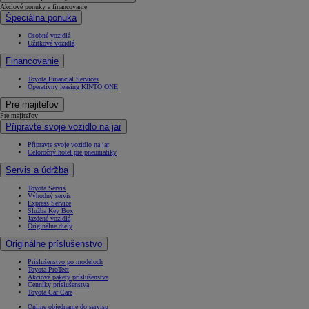
Akciové ponuky a financovanie
Špeciálna ponuka
Osobné vozidlá
Úžitkové vozidlá
Financovanie
Toyota Financial Services
Operatívny leasing KINTO ONE
Pre majiteľov
Pre majiteľov
Připravte svoje vozidlo na jar
Připravte svoje vozidlo na jar
Celoročný hotel pre pneumatiky
Servis a údržba
Toyota Servis
Výhodný servis
Express Service
Služba Key Box
Jazdené vozidlá
Originálne diely
Originálne príslušenstvo
Príslušenstvo po modeloch
Toyota ProTect
Akciové pakety príslušenstva
Cenníky príslušenstva
Toyota Car Care
Online objednanie do servisu