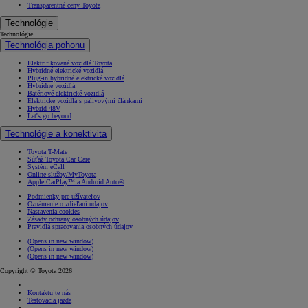
Transparentné ceny Toyota
Technológie
Technológie
Technológia pohonu
Elektrifikované vozidlá Toyota
Hybridné elektrické vozidlá
Plug-in hybridné elektrické vozidlá
Hybridné vozidlá
Batériové elektrické vozidlá
Elektrické vozidlá s palivovými článkami
Hybrid 48V
Let's go beyond
Technológie a konektivita
Toyota T-Mate
Súťaž Toyota Car Care
Systém eCall
Online služby/MyToyota
Apple CarPlay™ a Android Auto®
Podmienky pre užívateľov
Oznámenie o zdieľaní údajov
Nastavenia cookies
Zásady ochrany osobných údajov
Pravidlá spracovania osobných údajov
(Opens in new window)
(Opens in new window)
(Opens in new window)
Copyright © Toyota 2026
Kontaktujte nás
Testovacia jazda