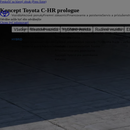
Preskočiť na hlavný obsah
(Press Enter)
Koncept Toyota C-HR prologue
Vozidlá
Akciové ponuky
Firemní zákazníci
Financovanie a poistenie
Servis a príslušenst
Odvážne môže byť ešte odvážnejšie
Chcem byť informovaný
Špeciálna ponuka
Program pre firmy Toyota Business
Financovanie
Sezónne ponuky
Všetky
Mestské vozidlá
Hybridné vozidlá
Rodinné vozidlá
El
Bonus pri výkupe vozidla
Program pre firmy Toyota Business
Operatívny leasing KINTO ONE
Připravte sv
Nové Aygo X
Úžitkové vozidlá
Technológie
Poistenie
Celoročný 
HYBRID
Nové (skladové) vozidlá
Celkové prevádzkové náklady (TCO)
Toyota Trade – veľ
Jazdené a predvádzacie vozidlá
Kontakt s predstaviteľom Toyota
Príslušenstvo pre podnikanie
Najlepší hybrid pre podnikanie
Katalóg