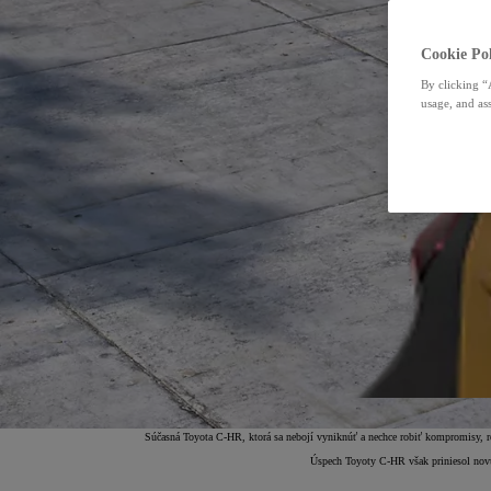
Cookie Pol
By clicking “
usage, and ass
Súčasná Toyota C-HR, ktorá sa nebojí vyniknúť a nechce robiť kompromisy, rovna
Úspech Toyoty C-HR však priniesol novú 