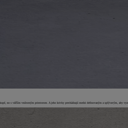
kupé, no s väčším vnútorným priestorom. A jeho krivky prechádzajú medzi definovaným a splývavým, aby vyzer