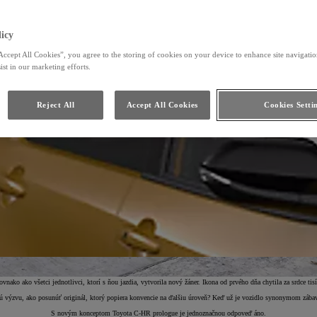
icy
Accept All Cookies”, you agree to the storing of cookies on your device to enhance site navigation
ist in our marketing efforts.
Reject All
Accept All Cookies
Cookies Setti
ko ako všetci jednotlivci, ktorí s ňou jazdia, vytvorila nový žáner. Ikona od prvého dňa chytila za srdce tisí
výzvu, ako posunúť originál, ktorý popiera konvencie na ďalšiu úroveň? Keď už je vozidlo synonymom zábavy 
S novým konceptom Toyota C-HR prologue je jednoznačnou odpoveď áno.