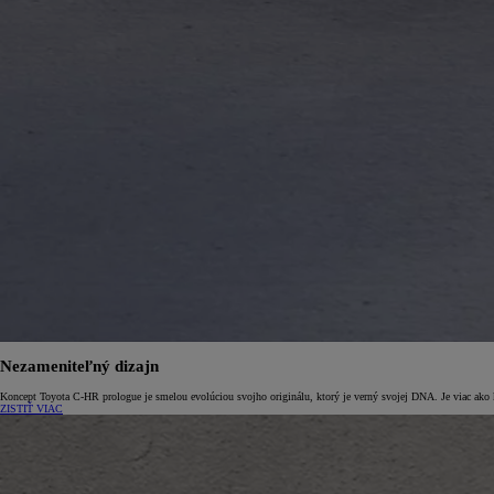
Od
22 390 €
s DPH
vr. zvýhodnenia
1 300 €
a bonusu za výkup
800 €
Corolla Sedan
AJ HYBRID
Nezameniteľný dizajn
Koncept Toyota C-HR prologue je smelou evolúciou svojho originálu, ktorý je verný svojej DNA. Je viac ako 
ZISTIŤ VIAC