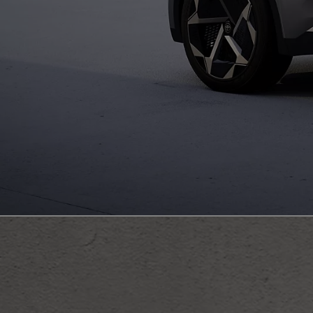
Od
16 690 €
s DPH
vr. zvýhodnenia
1 000 €
a bonusu za výkup
500 €
Nový Yaris Cross
HYBRID