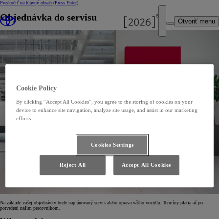
Preskočiť na hlavný obsah
(Press Enter)
Objednávka do servisu
Otvoriť menu
Cookie Policy
By clicking “Accept All Cookies”, you agree to the storing of cookies on your
device to enhance site navigation, analyze site usage, and assist in our marketing
efforts.
Cookies Settings
Reject All
Accept All Cookies
Na základe vašej objednávky bude naplánovaný servis alebo oprava vášho vozidla. Termíny platia až po
potvrdení naším pracovníkom.