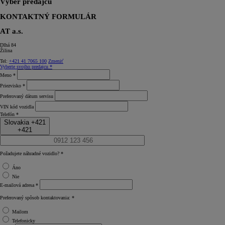
Výber predajcu
KONTAKTNÝ FORMULÁR
AT a.s.
Dlhá 84
Žilina
Tel:
+421 41 7065 100
Zmeniť
Vyberte svojho predajcu *
Meno *
Priezvisko *
Preferovaný dátum servisu
VIN kód vozidla
Telefón *
Slovakia +421
+421
Požadujete náhradné vozidlo? *
Áno
Nie
E‑mailová adresa *
Preferovaný spôsob kontaktovania: *
Mailom
Telefonicky